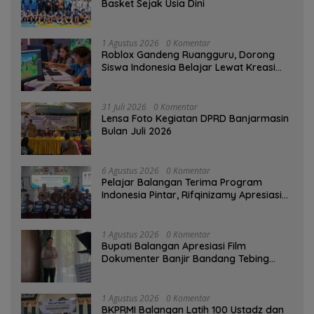
Basket Sejak Usia Dini
1 Agustus 2026
0 Komentar
Roblox Gandeng Ruangguru, Dorong
Siswa Indonesia Belajar Lewat Kreasi
Digital
31 Juli 2026
0 Komentar
Lensa Foto Kegiatan DPRD Banjarmasin
Bulan Juli 2026
6 Agustus 2026
0 Komentar
Pelajar Balangan Terima Program
Indonesia Pintar, Rifqinizamy Apresiasi
Komitmen Pemkab
1 Agustus 2026
0 Komentar
Bupati Balangan Apresiasi Film
Dokumenter Banjir Bandang Tebing
Tinggi sebagai Media Edukasi
1 Agustus 2026
0 Komentar
BKPRMI Balangan Latih 100 Ustadz dan