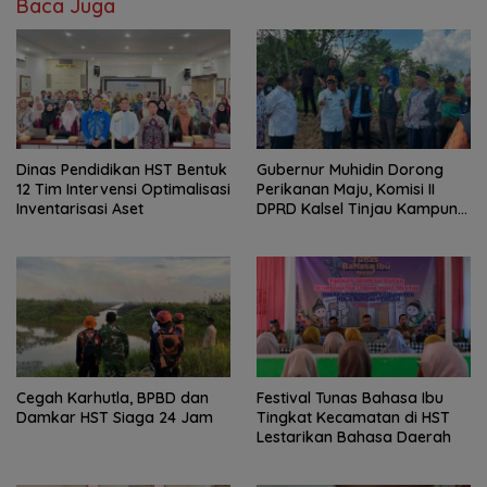
Baca Juga
Dinas Pendidikan HST Bentuk
Gubernur Muhidin Dorong
12 Tim Intervensi Optimalisasi
Perikanan Maju, Komisi II
Inventarisasi Aset
DPRD Kalsel Tinjau Kampung
Gabus Haruan dan
Gencarkan GEMARIKAN
Cegah Karhutla, BPBD dan
Festival Tunas Bahasa Ibu
Damkar HST Siaga 24 Jam
Tingkat Kecamatan di HST
Lestarikan Bahasa Daerah