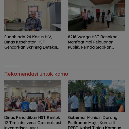
Sudah ada 24 Kasus HIV,
8216 Warga HST Rasakan
Dinas Kesehatan HST
Manfaat Mal Pelayanan
Gencarkan Skrining Deteksi
Publik, Pemda Siapkan
Dini
Antrean Online
Rekomendasi untuk kamu
Dinas Pendidikan HST Bentuk
Gubernur Muhidin Dorong
12 Tim Intervensi Optimalisasi
Perikanan Maju, Komisi II
Inventarisasi Aset
DPRD Kalsel Tinjau Kampung