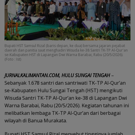
Bupati HST Samsul Rizal (baris depan, ke dua) bersama jajaran pejabat
daerah dan panitia saat menghadiri Wisuda ke-38 Santri TK-TP Al-Qur'an
se-Kabupaten HST di Lapangan Dwi Warna Barabai, Rabu (20/5/2026).
(Foto : Ist)
JURNALKALIMANTAN.COM, HULU SUNGAI TENGAH
–
Sebanyak 1.678 santri dan santriwati TK-TP Al-Qur’an
se-Kabupaten Hulu Sungai Tengah (HST) mengikuti
Wisuda Santri TK-TP Al-Qur’an ke-38 di Lapangan Dwi
Warna Barabai, Rabu (20/5/2026). Kegiatan tahunan ini
melibatkan lembaga TK-TP Al-Qur’an dari berbagai
wilayah di Banua Murakata.
Bupati HST Samsul Rizal menyebut tingginya jumlah