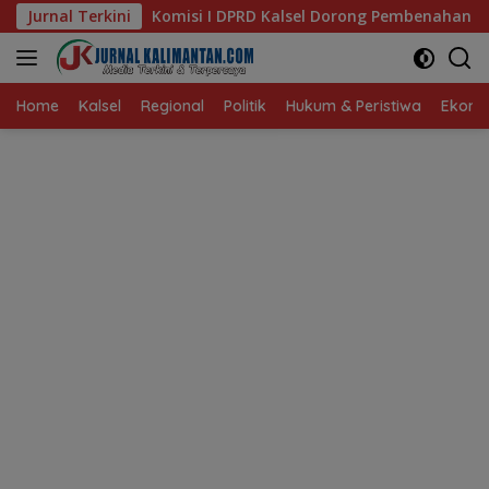
Langsung
 I DPRD Kalsel Dorong Pembenahan AMKS Hasanuddin
Jurnal Terkini
K
ke
konten
Home
Kalsel
Regional
Politik
Hukum & Peristiwa
Ekonom