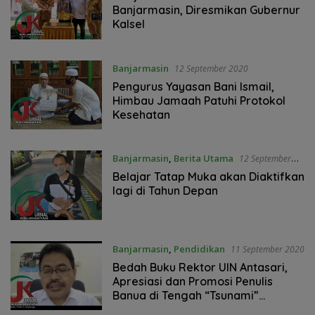
Banjarmasin, Diresmikan Gubernur
Kalsel
Banjarmasin
12 September 2020
Pengurus Yayasan Bani Ismail,
Himbau Jamaah Patuhi Protokol
Kesehatan
Banjarmasin
,
Berita Utama
12 September
2020
Belajar Tatap Muka akan Diaktifkan
lagi di Tahun Depan
Banjarmasin
,
Pendidikan
11 September 2020
Bedah Buku Rektor UIN Antasari,
Apresiasi dan Promosi Penulis
Banua di Tengah “Tsunami”
Informasi