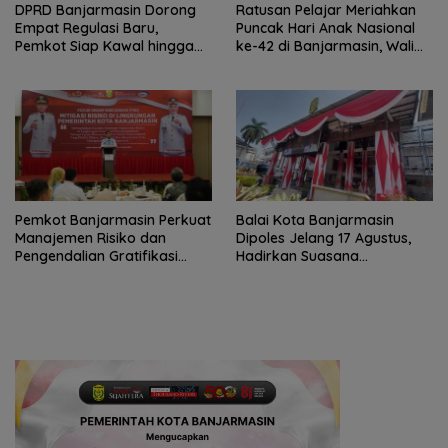
DPRD Banjarmasin Dorong
Ratusan Pelajar Meriahkan
Empat Regulasi Baru,
Puncak Hari Anak Nasional
Pemkot Siap Kawal hingga
ke-42 di Banjarmasin, Wali
Jadi Perda
Kota Ajak Wujudkan
Generasi Emas
Pemkot Banjarmasin Perkuat
Balai Kota Banjarmasin
Manajemen Risiko dan
Dipoles Jelang 17 Agustus,
Pengendalian Gratifikasi
Hadirkan Suasana
Cegah Korupsi
Nasionalisme