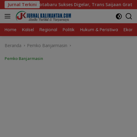
Langsung
kses Digelar, Trans Saijaan Gratis Mulai Beroperasi
Jurnal Terkini
Bu
ke
konten
Home
Kalsel
Regional
Politik
Hukum & Peristiwa
Ekonom
Beranda
Pemko Banjarmasin
Pemko Banjarmasin