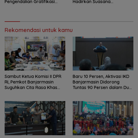
Pengendalian Gratifikasi
Hadirkan Suasana
Cegah Korupsi
Nasionalisme
Rekomendasi untuk kamu
Sambut Ketua Komisi II DPR
Baru 10 Persen, Aktivasi IKD
RI, Pemkot Banjarmasin
Banjarmasin Didorong
Suguhkan Cita Rasa Khas
Tuntas 90 Persen dalam Dua
Banjar
Bulan