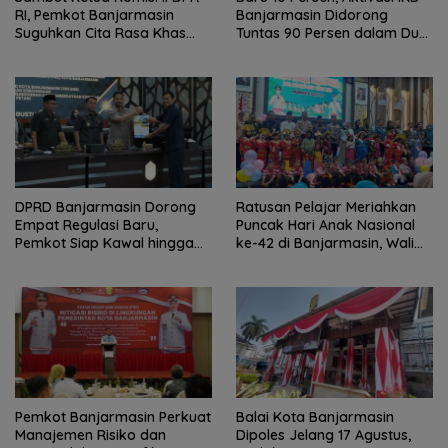
RI, Pemkot Banjarmasin
Banjarmasin Didorong
Suguhkan Cita Rasa Khas
Tuntas 90 Persen dalam Dua
Banjar
Bulan
DPRD Banjarmasin Dorong
Ratusan Pelajar Meriahkan
Empat Regulasi Baru,
Puncak Hari Anak Nasional
Pemkot Siap Kawal hingga
ke-42 di Banjarmasin, Wali
Jadi Perda
Kota Ajak Wujudkan
Generasi Emas
Pemkot Banjarmasin Perkuat
Balai Kota Banjarmasin
Manajemen Risiko dan
Dipoles Jelang 17 Agustus,