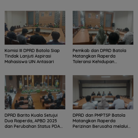
Kesehatan
Pembangunan Harus Jadi
Prioritas
Komisi III DPRD Batola Siap
Pemkab dan DPRD Batola
Tindak Lanjuti Aspirasi
Matangkan Raperda
Mahasiswa UIN Antasari
Toleransi Kehidupan
Bermasyarakat
DPRD Barito Kuala Setujui
DPRD dan PMPTSP Batola
Dua Raperda, APBD 2025
Matangkan Raperda
dan Perubahan Status PDAM
Perizinan Berusaha melalui
Jadi Perseroda
OSS