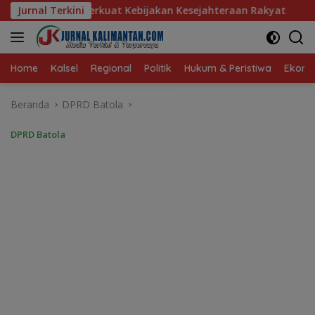
Langsung
bijakan Kesejahteraan Rakyat
Jurnal Terkini
Baru 10 Persen, Aktivasi
ke
konten
Home
Kalsel
Regional
Politik
Hukum & Peristiwa
Ekonom
Beranda
DPRD Batola
DPRD Batola