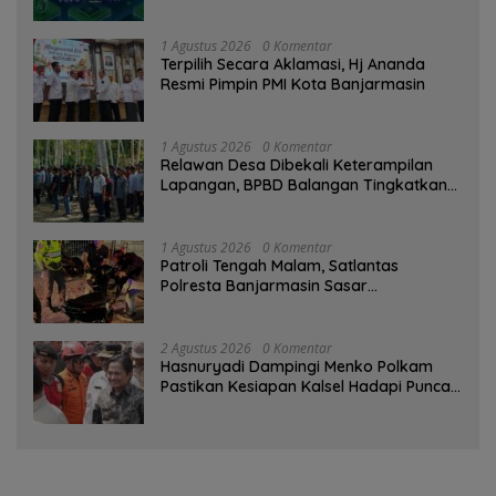
Ditinggalkan Saat Bermasalah
1 Agustus 2026
0 Komentar
‎Terpilih Secara Aklamasi, Hj Ananda
Resmi Pimpin PMI Kota Banjarmasin
1 Agustus 2026
0 Komentar
Relawan Desa Dibekali Keterampilan
Lapangan, BPBD Balangan Tingkatkan
Kesiapsiagaan Bencana
1 Agustus 2026
0 Komentar
Patroli Tengah Malam, Satlantas
Polresta Banjarmasin Sasar
Pelanggaran dan Balap Liar
2 Agustus 2026
0 Komentar
Hasnuryadi Dampingi Menko Polkam
Pastikan Kesiapan Kalsel Hadapi Puncak
Musim Kemarau