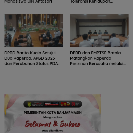
Mahasiswa UIN Antasari
Toleransi Kehidupan
Bermasyarakat
DPRD Barito Kuala Setujui
DPRD dan PMPTSP Batola
Dua Raperda, APBD 2025
Matangkan Raperda
dan Perubahan Status PDAM
Perizinan Berusaha melalui
Jadi Perseroda
OSS