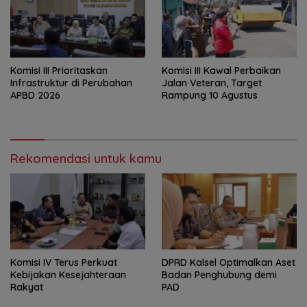
‎Komisi III Prioritaskan
Komisi III Kawal Perbaikan
Infrastruktur di Perubahan
Jalan Veteran, Target
APBD 2026
Rampung 10 Agustus
Rekomendasi untuk kamu
Komisi IV Terus Perkuat
‎DPRD Kalsel Optimalkan Aset
Kebijakan Kesejahteraan
Badan Penghubung demi
Rakyat
PAD