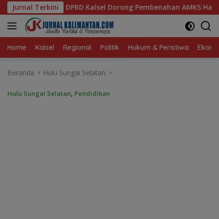
Langsung
 Dorong Pembenahan AMKS Hasanuddin
Jurnal Terkini
Ketua TP PKK Kal
ke
konten
Home
Kalsel
Regional
Politik
Hukum & Peristiwa
Ekonom
Beranda
Hulu Sungai Selatan
Hulu Sungai Selatan
,
Pendidikan