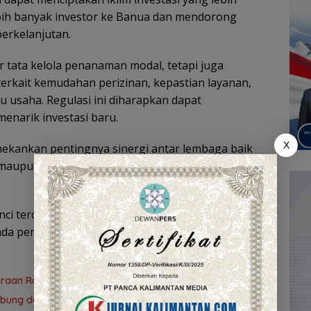
bih banyak investor ke Banua dan mendorong
erkelanjutan.
r tata kelola penanaman modal, tetapi juga
erkait kemudahan perizinan, kepastian layanan,
u usaha. Regulasi ini diharapkan dapat
enarik investasi baru.
X
enekankan pentingnya sinergi antar lembaga baik
maupun instansi vertikal untuk memastikan
unci terciptanya ekosistem investasi yang
i pada pembangunan ekonomi masyarakat. (YUN)
teraan Rakyat
ubung demi PAD