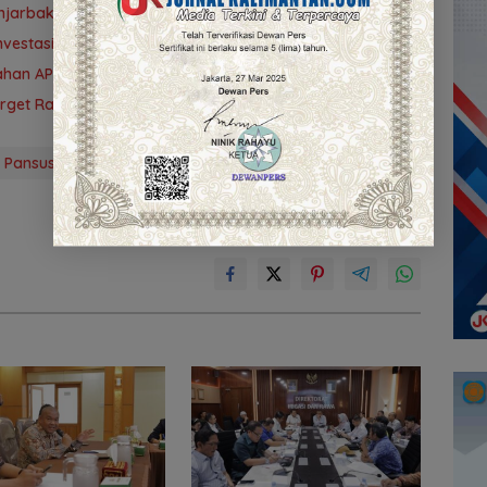
 Banjarbakula dan Penanganan Sungai Batola
vestasi Kalsel
ubahan APBD 2026
Target Rampung 10 Agustus
Pansus II
Rancangan Peraturan Daerah