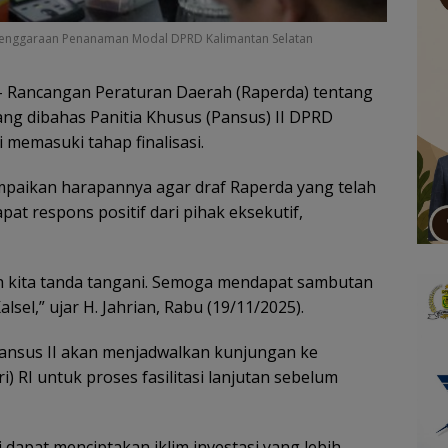
yelenggaraan Penanaman Modal DPRD Kalimantan Selatan
 Rancangan Peraturan Daerah (Raperda) tentang
g dibahas Panitia Khusus (Pansus) II DPRD
i memasuki tahap finalisasi.
yampaikan harapannya agar draf Raperda yang telah
at respons positif dari pihak eksekutif,
lah kita tanda tangani. Semoga mendapat sambutan
lsel,” ujar H. Jahrian, Rabu (19/11/2025).
ansus II akan menjadwalkan kunjungan ke
 RI untuk proses fasilitasi lanjutan sebelum
 dapat menciptakan iklim investasi yang lebih