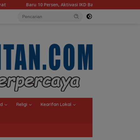
 Aktivasi IKD Banjarmasin Didorong Tuntas 90 Persen dalam Du
nd
Religi
Kearifan Lokal