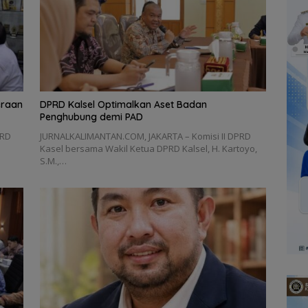
eraan
‎DPRD Kalsel Optimalkan Aset Badan
Penghubung demi PAD
PRD
‎JURNALKALIMANTAN.COM, JAKARTA – Komisi II DPRD
Kasel bersama Wakil Ketua DPRD Kalsel, H. Kartoyo,
S.M.,…