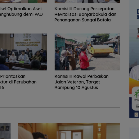
lsel Optimalkan Aset
‎Komisi III Dorong Percepatan
enghubung demi PAD
Revitalisasi Banjarbakula dan
Penanganan Sungai Batola
I Prioritaskan
Komisi III Kawal Perbaikan
uktur di Perubahan
Jalan Veteran, Target
26
Rampung 10 Agustus