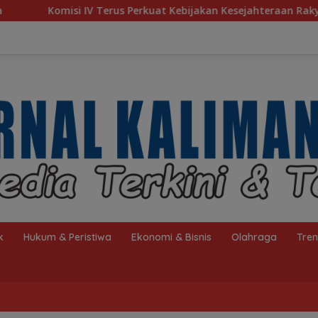
erkuat Kebijakan Kesejahteraan Rakyat
Baru 10 Persen,
k
Hukum & Peristiwa
Ekonomi & Bisnis
Olahraga
Tre