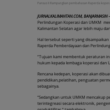
Pansus II Rampungkan pembahasan Raperda kopera
JURNALKALIMANTAN.COM, BANJARMASIN 
Perlindungan Koperasi dan UMKM men
Kalimantan Selatan agar lebih maju d
Hal tersebut seperti yang disampaikan ke
Raperda Pemberdayaan dan Perlindun
“Tujuan kami membentuk peraturan ini
hukum kepada lembaga koperasi dan UMKM
Rencana kedepan, koperasi akan dibu
pendidikan,pelatihan, penguatan perm
sebagainya.
“Sedangkan untuk UMKM mencakup pe
terintegreasi secara elektronik, pen
produktifitas,” tambahnya.