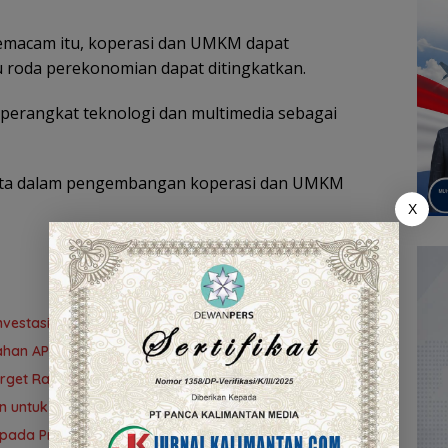
macam itu, koperasi dan UMKM dapat
 roda perekonomian dapat ditingkatkan.
erangkat teknologi dan multimedia sebagai
asta dalam pengembangan koperasi dan UMKM
X
vestasi Kalsel
ubahan APBD 2026
Target Rampung 10 Agustus
n untuk Kemajuan Banua ‎
s pada Program Berdampak