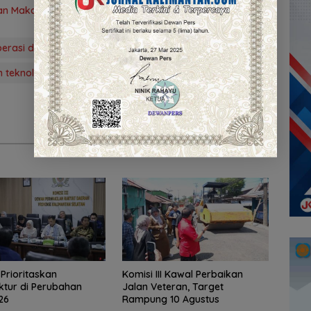
gan Makan Korban Lagi
erasi dan UMKM
Nor Fajeri
Pansus II
 teknologi
I Prioritaskan
Komisi III Kawal Perbaikan
uktur di Perubahan
Jalan Veteran, Target
26
Rampung 10 Agustus