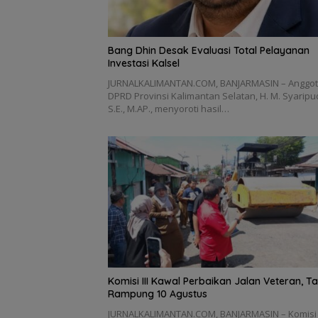
‎Bang Dhin Desak Evaluasi Total Pelayanan
Investasi Kalsel
JURNALKALIMANTAN.COM, ‎BANJARMASIN – Anggo
DPRD Provinsi Kalimantan Selatan, H. M. Syaripu
S.E., M.AP., menyoroti hasil…
Komisi III Kawal Perbaikan Jalan Veteran, T
Rampung 10 Agustus
JURNALKALIMANTAN.COM, BANJARMASIN – Komisi I