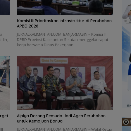
‎Komisi III Prioritaskan Infrastruktur di Perubahan
APBD 2026
ta
‎JURNALKALIMANTAN.COM, BANJARMASIN – Komisi III
ddin,
DPRD Provinsi Kalimantan Selatan menggelar rapat
kerja bersama Dinas Pekerjaan…
arget
‎Alpiya Dorong Pemuda Jadi Agen Perubahan
untuk Kemajuan Banua ‎
II
JURNALKALIMANTAN.COM, BANJARMASIN – Wakil Ketua