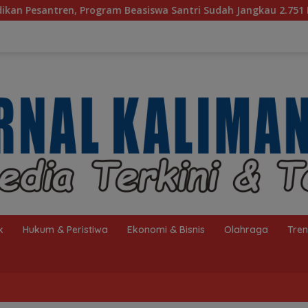
Beasiswa Santri Sudah Jangkau 2.751 Penerima
Bagaim
k
Hukum & Peristiwa
Ekonomi & Bisnis
Olahraga
Tre