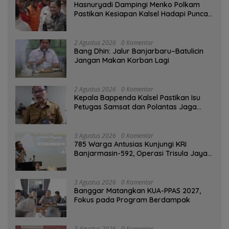
Hasnuryadi Dampingi Menko Polkam
Pastikan Kesiapan Kalsel Hadapi Puncak
Musim Kemarau
2 Agustus 2026
0 Komentar
Bang Dhin: Jalur Banjarbaru–Batulicin
Jangan Makan Korban Lagi
2 Agustus 2026
0 Komentar
Kepala Bappenda Kalsel Pastikan Isu
Petugas Samsat dan Polantas Jaga
SPBU Mulai 1 Agustus Adalah Hoaks
3 Agustus 2026
0 Komentar
785 Warga Antusias Kunjungi KRI
Banjarmasin-592, Operasi Trisula Jaya
Tinggalkan Kesan di Kotabaru
3 Agustus 2026
0 Komentar
‎Banggar Matangkan KUA-PPAS 2027,
Fokus pada Program Berdampak
3 Agustus 2026
0 Komentar