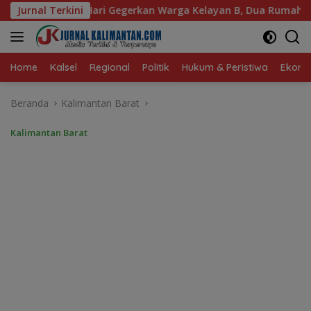
Langsung
 Warga Kelayan B, Dua Rumah dan Bedakan Terbakar
Jurnal Terkini
P
ke
konten
Home
Kalsel
Regional
Politik
Hukum & Peristiwa
Ekonom
Beranda
Kalimantan Barat
Kalimantan Barat