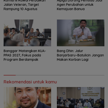
Komisi III Kawal Perbaikan
‎Alpiya Dorong Pemuda Jadi
Jalan Veteran, Target
Agen Perubahan untuk
Rampung 10 Agustus
Kemajuan Banua ‎
‎Banggar Matangkan KUA-
Bang Dhin: Jalur
PPAS 2027, Fokus pada
Banjarbaru–Batulicin Jangan
Program Berdampak
Makan Korban Lagi
Rekomendasi untuk kamu