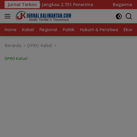
Langsung
.751 Penerima
Jurnal Terkini
Bagaimana KIP Hadapi Deepfake dan Ho
ke
konten
Home
Kalsel
Regional
Politik
Hukum & Peristiwa
Ekonom
Beranda
DPRD Kalsel
DPRD Kalsel