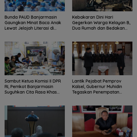
Bunda PAUD Banjarmasin
Kebakaran Dini Hari
Gaungkan Minat Baca Anak
Gegerkan Warga Kelayan B,
Lewat Jelajah Literasi di
Dua Rumah dan Bedakan
Taman Jahri Saleh
Terbakar
Sambut Ketua Komisi II DPR
Lantik Pejabat Pemprov
RI, Pemkot Banjarmasin
Kalsel, Gubernur Muhidin
Suguhkan Cita Rasa Khas
Tegaskan Penempatan
Banjar
Berbasis Talenta