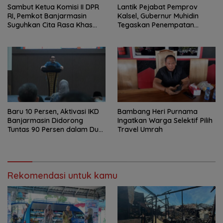
Sambut Ketua Komisi II DPR
Lantik Pejabat Pemprov
RI, Pemkot Banjarmasin
Kalsel, Gubernur Muhidin
Suguhkan Cita Rasa Khas
Tegaskan Penempatan
Banjar
Berbasis Talenta
Baru 10 Persen, Aktivasi IKD
Bambang Heri Purnama
Banjarmasin Didorong
Ingatkan Warga Selektif Pilih
Tuntas 90 Persen dalam Dua
Travel Umrah
Bulan
Rekomendasi untuk kamu