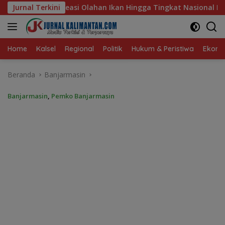
Langsung
kan Hingga Tingkat Nasional Pada Lomba Masak Serba Ikan
Jurnal Terkini
ke
konten
Home
Kalsel
Regional
Politik
Hukum & Peristiwa
Ekonom
Beranda
Banjarmasin
Banjarmasin
,
Pemko Banjarmasin