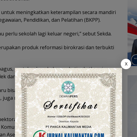
 untuk meningkatkan keterampilan secara mandiri
gawaian, Pendidikan, dan Pelatihan (BKPP).
au perlu sekolah lagi keluar negeri,” sebut Sekda.
rupakan produk reformasi birokrasi dan terbukti
X
 bagus, pertahankan, kalau perlu tingkatkan, jangan
ek dari ASN,” tegasnya.
ru bisa bersama-sama memperhatikan indikator-
la, juga meminta semuanya untuk meningkatkan
pektorat Batola Ismed Zulfikar, Kepala BKPP
 Komunikasi dan Informatika Hery Sasmita dan
an Aset Daerah Samson.