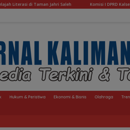
aleh
Komisi I DPRD Kalsel Dorong Pembenahan AMKS H
k
Hukum & Peristiwa
Ekonomi & Bisnis
Olahraga
Tre