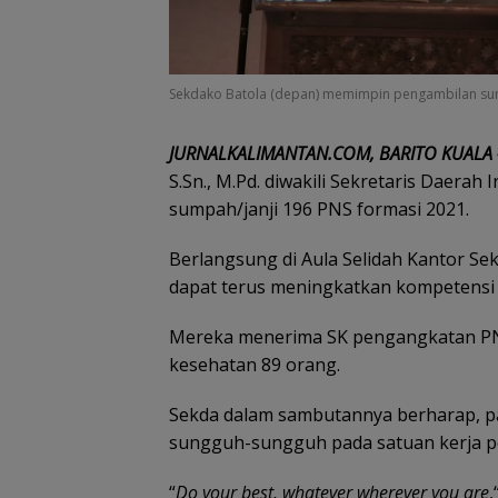
Sekdako Batola (depan) memimpin pengambilan s
J
URNALKALIMANTAN.COM, BARITO KUALA 
S.Sn., M.Pd. diwakili Sekretaris Daerah I
sumpah/janji 196 PNS formasi 2021.
Berlangsung di Aula Selidah Kantor Se
dapat terus meningkatkan kompetensi s
Mereka menerima SK pengangkatan PNS 
kesehatan 89 orang.
Sekda dalam sambutannya berharap, pa
sungguh-sungguh pada satuan kerja p
“
Do your best, whatever wherever you are
,