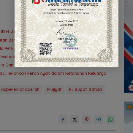
UD H. Abdul Aziz Marabahan
an Berprestasi di Tingkat Provinsi
atola Perkuat Komitmen Wujudkan Kabupaten Layak Anak
Kesehatan dan Serahkan Bantuan untuk Petani
la Ganjar Kafilah dengan Insentif dan Bonus Umrah
026, Tekankan Peran Ayah dalam Ketahanan Keluarga
inspektorat daerah
Mujiyat
PJ Bupati Batola