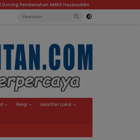
asanuddin
Ketua TP PKK Kalsel, Dorong Kreasi Olahan 
nd
Religi
Kearifan Lokal