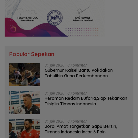
Popular Sepekan
31 Juli 2026
0 Komentar
Gubernur Kalsel Bantu Pokdakan
Tabulihin Guna Perkembangan
Kampung Papuyu
31 Juli 2026
0 Komentar
Herdman Redam Euforia,Siap Tekankan
Disiplin Timnas Indonesia
31 Juli 2026
0 Komentar
Jordi Amat Targetkan Sapu Bersih,
Timnas Indonesia Incar 6 Poin