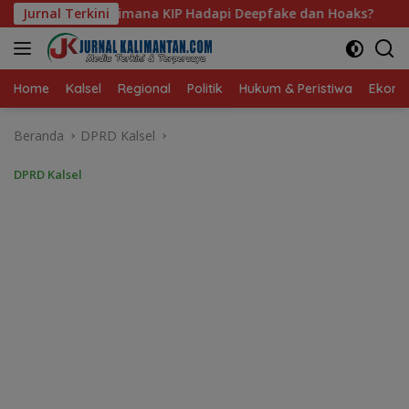
Langsung
adapi Deepfake dan Hoaks?
Jurnal Terkini
Dari Ruang Damai ke Kejat
ke
konten
Home
Kalsel
Regional
Politik
Hukum & Peristiwa
Ekonom
Beranda
DPRD Kalsel
DPRD Kalsel