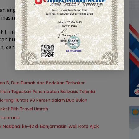
an angka kecelakaan lalu lintas, khususnya yang
rmasin.
 PT Trio Motor percaya bahwa keselamatan di jalan
dan budaya berkendara aman hanya dapat tercipta
an, dan kesadaran kolektif seluruh masyarakat.
yan B, Dua Rumah dan Bedakan Terbakar
uhidin Tegaskan Penempatan Berbasis Talenta
idorong Tuntas 90 Persen dalam Dua Bulan
tif Pilih Travel Umrah
nsparansi
 Nasional ke-42 di Banjarmasin, Wali Kota Ajak