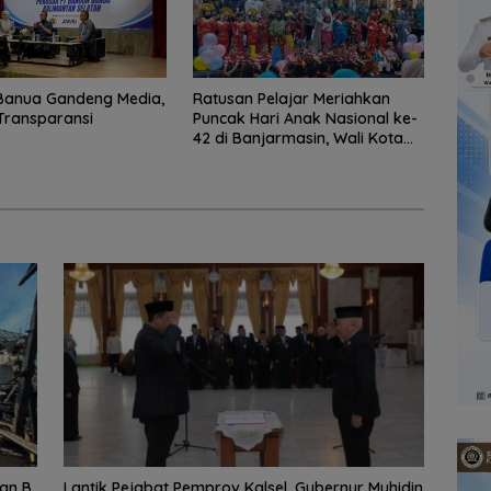
Banua Gandeng Media,
Ratusan Pelajar Meriahkan
Transparansi
Puncak Hari Anak Nasional ke-
42 di Banjarmasin, Wali Kota
Ajak Wujudkan Generasi Emas
an B,
Lantik Pejabat Pemprov Kalsel, Gubernur Muhidin