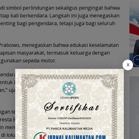
di simbol perlindungan sekaligus pengingat bahwa
etiap kali berkendara. Langkah ini juga menegaskan
nting bagi pengendara, tetapi juga bagi seluruh
a Prabowo, menegaskan bahwa edukasi keselamatan
apisan masyarakat, termasuk keluarga dengan
ggunakan sepeda motor.
X
endara, tapi juga untuk semua penumpang,
ntuk kebiasaan positif agar masyarakat selalu
an,” ujarnya dalam keterangan pers, Ahad
ngan tersebut tampak antusias mengikuti arahan
lresta Banjarmasin. Beberapa orang tua bahkan
iplin menggunakan helm bagi anak-anak mereka
i lokasi.