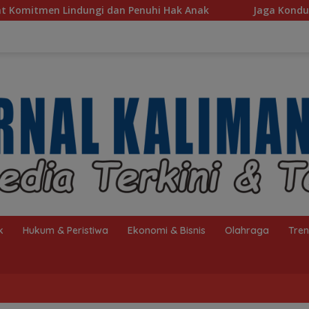
uhi Hak Anak
Jaga Kondusivitas HSS, Intelkam Polda 
k
Hukum & Peristiwa
Ekonomi & Bisnis
Olahraga
Tre