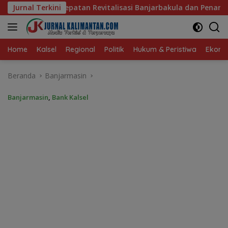
Langsung
evitalisasi Banjarbakula dan Penanganan Sungai Batola
Jurnal Terkini
ke
konten
Home
Kalsel
Regional
Politik
Hukum & Peristiwa
Ekonom
Beranda
Banjarmasin
Banjarmasin
,
Bank Kalsel