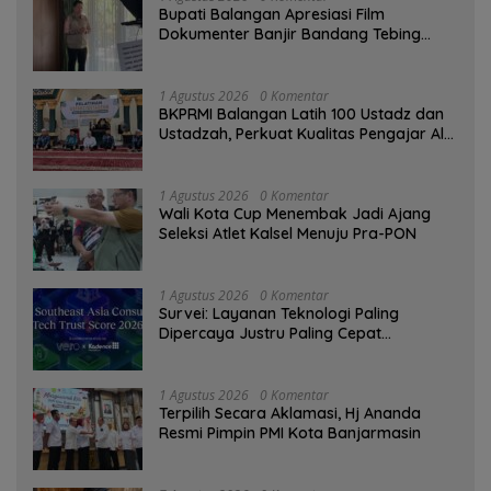
Bupati Balangan Apresiasi Film
Dokumenter Banjir Bandang Tebing
Tinggi sebagai Media Edukasi
1 Agustus 2026
0 Komentar
BKPRMI Balangan Latih 100 Ustadz dan
Ustadzah, Perkuat Kualitas Pengajar Al-
Qur’an
1 Agustus 2026
0 Komentar
Wali Kota Cup Menembak Jadi Ajang
Seleksi Atlet Kalsel Menuju Pra-PON
1 Agustus 2026
0 Komentar
Survei: Layanan Teknologi Paling
Dipercaya Justru Paling Cepat
Ditinggalkan Saat Bermasalah
1 Agustus 2026
0 Komentar
‎Terpilih Secara Aklamasi, Hj Ananda
Resmi Pimpin PMI Kota Banjarmasin