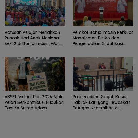
Ratusan Pelajar Meriahkan
Pemkot Banjarmasin Perkuat
Puncak Hari Anak Nasional
Manajemen Risiko dan
ke-42 di Banjarmasin, Wali
Pengendalian Gratifikasi
Kota Ajak Wujudkan
Cegah Korupsi
Generasi Emas
AKSEL Virtual Run 2026 Ajak
Praperadilan Gagal, Kasus
Pelari Berkontribusi Hijaukan
Tabrak Lari yang Tewaskan
Tahura Sultan Adam
Petugas Kebersihan di
Banjarmasin Masuk Tahap
Persidangan