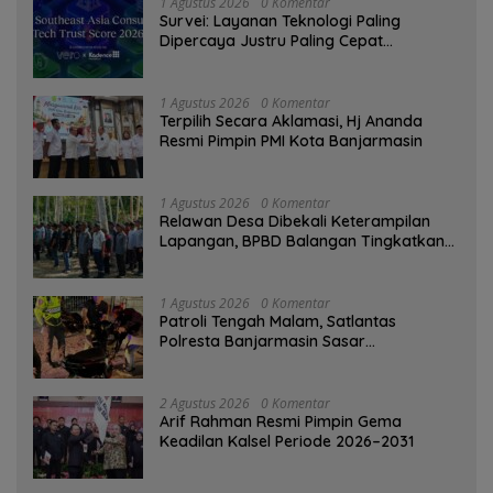
1 Agustus 2026
0 Komentar
Survei: Layanan Teknologi Paling
Dipercaya Justru Paling Cepat
Ditinggalkan Saat Bermasalah
1 Agustus 2026
0 Komentar
‎Terpilih Secara Aklamasi, Hj Ananda
Resmi Pimpin PMI Kota Banjarmasin
1 Agustus 2026
0 Komentar
Relawan Desa Dibekali Keterampilan
Lapangan, BPBD Balangan Tingkatkan
Kesiapsiagaan Bencana
1 Agustus 2026
0 Komentar
Patroli Tengah Malam, Satlantas
Polresta Banjarmasin Sasar
Pelanggaran dan Balap Liar
2 Agustus 2026
0 Komentar
Arif Rahman Resmi Pimpin Gema
Keadilan Kalsel Periode 2026–2031