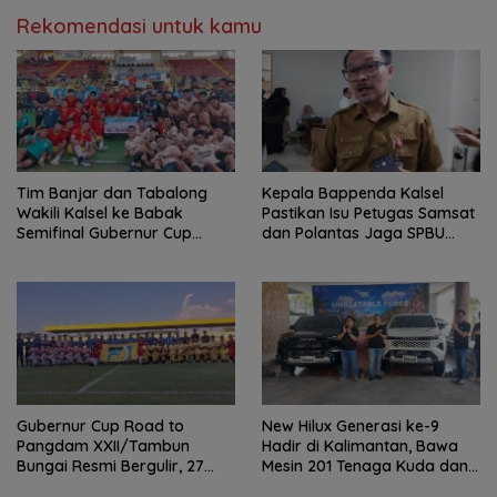
Rekomendasi untuk kamu
Tim Banjar dan Tabalong
Kepala Bappenda Kalsel
Wakili Kalsel ke Babak
Pastikan Isu Petugas Samsat
Semifinal Gubernur Cup
dan Polantas Jaga SPBU
Road to Pangdam
Mulai 1 Agustus Adalah Hoaks
XXII/Tambun Bungai
Gubernur Cup Road to
New Hilux Generasi ke-9
Pangdam XXII/Tambun
Hadir di Kalimantan, Bawa
Bungai Resmi Bergulir, 27
Mesin 201 Tenaga Kuda dan
Tim Kalsel-Kalteng Berebut
Teknologi Lebih Canggih