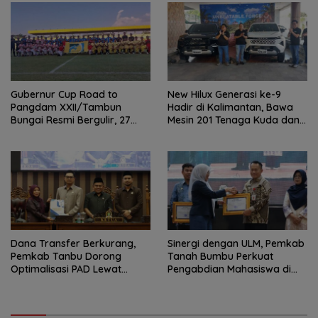
Gubernur Cup Road to
New Hilux Generasi ke-9
Pangdam XXII/Tambun
Hadir di Kalimantan, Bawa
Bungai Resmi Bergulir, 27
Mesin 201 Tenaga Kuda dan
Tim Kalsel-Kalteng Berebut
Teknologi Lebih Canggih
Gelar
Dana Transfer Berkurang,
Sinergi dengan ULM, Pemkab
Pemkab Tanbu Dorong
Tanah Bumbu Perkuat
Optimalisasi PAD Lewat
Pengabdian Mahasiswa di
Perubahan Perda Pajak dan
Bidang Lingkungan
Retribusi