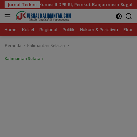
Langsung
, Pemkot Banjarmasin Suguhkan Cita Rasa Khas Banjar
Jurnal Terkini
ke
konten
Home
Kalsel
Regional
Politik
Hukum & Peristiwa
Ekonom
Beranda
Kalimantan Selatan
Kalimantan Selatan