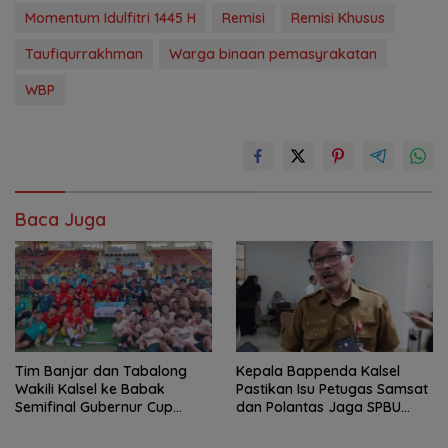
Momentum Idulfitri 1445 H
Remisi
Remisi Khusus
Taufiqurrakhman
Warga binaan pemasyrakatan
WBP
Baca Juga
Tim Banjar dan Tabalong
Kepala Bappenda Kalsel
Wakili Kalsel ke Babak
Pastikan Isu Petugas Samsat
Semifinal Gubernur Cup
dan Polantas Jaga SPBU
Road to Pangdam
Mulai 1 Agustus Adalah Hoaks
XXII/Tambun Bungai