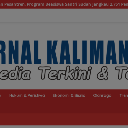
easiswa Santri Sudah Jangkau 2.751 Penerima
Bagaima
k
Hukum & Peristiwa
Ekonomi & Bisnis
Olahraga
Tre