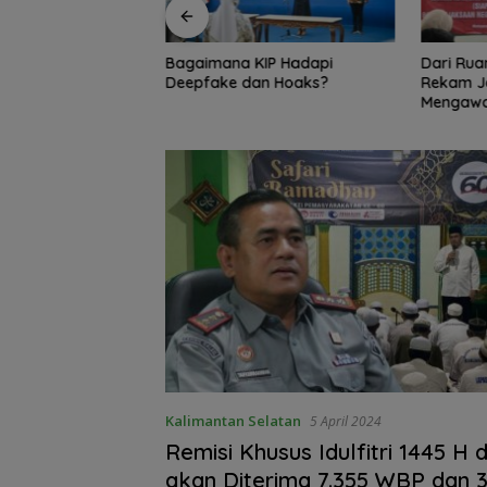
KIP Hadapi
Dari Ruang Damai ke Kejati,
Bambang
an Hoaks?
Rekam Jejak Radityo
Ingatkan 
Mengawal Restorative Justice
Travel 
Kalimantan Selatan
5 April 2024
Remisi Khusus Idulfitri 1445 H d
akan Diterima 7.355 WBP dan 