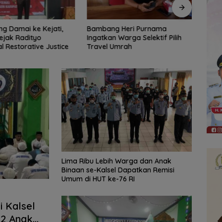
 Heri Purnama
Bangun Banua Gandeng Media,
DPRD
Warga Selektif Pilih
Perkuat Transparansi
Tinja
Umrah
Muara
Diba
Lima Ribu Lebih Warga dan Anak
Binaan se-Kalsel Dapatkan Remisi
Umum di HUT ke-76 RI
i Kalsel
32 Anak