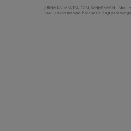
Binaan
JURNALKALIMANTAN.COM, BANJARMASIN – Momentu
1445 H akan menjadi hal spesial bagi para war