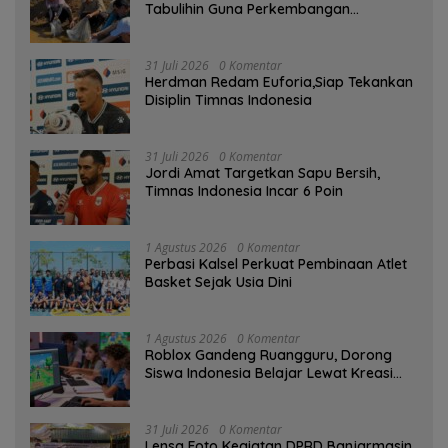
Tabulihin Guna Perkembangan
Kampung Papuyu
31 Juli 2026
0 Komentar
Herdman Redam Euforia,Siap Tekankan
Disiplin Timnas Indonesia
31 Juli 2026
0 Komentar
Jordi Amat Targetkan Sapu Bersih,
Timnas Indonesia Incar 6 Poin
1 Agustus 2026
0 Komentar
Perbasi Kalsel Perkuat Pembinaan Atlet
Basket Sejak Usia Dini
1 Agustus 2026
0 Komentar
Roblox Gandeng Ruangguru, Dorong
Siswa Indonesia Belajar Lewat Kreasi
Digital
31 Juli 2026
0 Komentar
Lensa Foto Kegiatan DPRD Banjarmasin