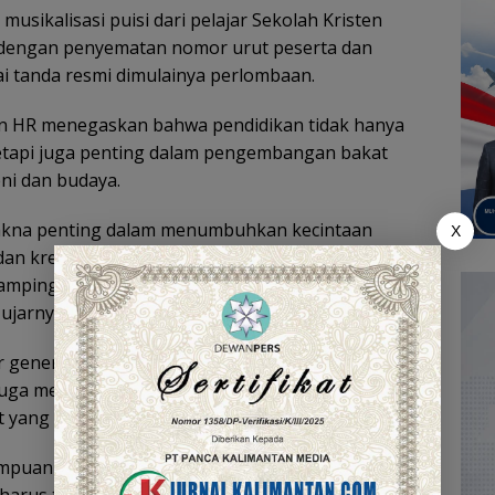
usikalisasi puisi dari pelajar Sekolah Kristen
an dengan penyematan nomor urut peserta dan
i tanda resmi dimulainya perlombaan.
 HR menegaskan bahwa pendidikan tidak hanya
tetapi juga penting dalam pengembangan bakat
ni dan budaya.
 makna penting dalam menumbuhkan kecintaan
X
an kreativitas. Saya juga mengapresiasi jajaran
ndamping yang telah membantu anak-anak
 ujarnya.
ir generasi muda Kota Banjarmasin yang tidak
uga memiliki kepekaan seni, karakter budaya, dan
yang lebih tinggi.
puan terbaik dan percaya diri untuk terus
harus terus mendorong anak-anak agar lebih