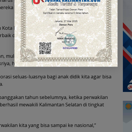
mereka berhenti karena kurangnya kesempatan
an Kota Banjarmasin Ryan Utama menyebut FLS3N
erbaik dari 67 sekolah yang tersebar di lima
, mulai dari gambar bercerita, menyanyi solo,
 kriya, hingga pantomim.
lorasi seluas-luasnya bagi anak didik kita agar bisa
a.
anggakan tahun sebelumnya, ketika perwakilan
berhasil mewakili Kalimantan Selatan di tingkat
akilan kita yang bisa sampai ke nasional,”