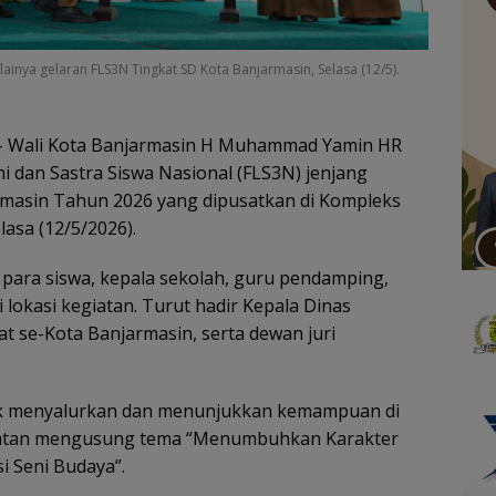
nya gelaran FLS3N Tingkat SD Kota Banjarmasin, Selasa (12/5).
 Wali Kota Banjarmasin H Muhammad Yamin HR
 dan Sastra Siswa Nasional (FLS3N) jenjang
armasin Tahun 2026 yang dipusatkan di Kompleks
lasa (12/5/2026).
 para siswa, kepala sekolah, guru pendamping,
lokasi kegiatan. Turut hadir Kepala Dinas
t se-Kota Banjarmasin, serta dewan juri
tuk menyalurkan dan menunjukkan kemampuan di
egiatan mengusung tema “Menumbuhkan Karakter
i Seni Budaya”.