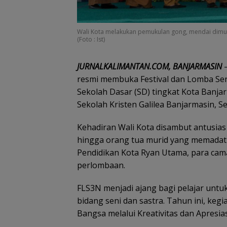
Wali Kota melakukan pemukulan gong, mendai dimulai
(Foto : Ist)
JURNALKALIMANTAN.COM, BANJARMASIN
–
resmi membuka Festival dan Lomba Seni
Sekolah Dasar (SD) tingkat Kota Banj
Sekolah Kristen Galilea Banjarmasin, Se
Kehadiran Wali Kota disambut antusias
hingga orang tua murid yang memadati 
Pendidikan Kota Ryan Utama, para cama
perlombaan.
FLS3N menjadi ajang bagi pelajar un
bidang seni dan sastra. Tahun ini, k
Bangsa melalui Kreativitas dan Apresias