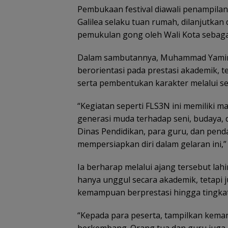
Pembukaan festival diawali penampilan m
Galilea selaku tuan rumah, dilanjutk
pemukulan gong oleh Wali Kota sebaga
Dalam sambutannya, Muhammad Yamin
berorientasi pada prestasi akademik, 
serta pembentukan karakter melalui se
“Kegiatan seperti FLS3N ini memiliki
generasi muda terhadap seni, budaya, d
Dinas Pendidikan, para guru, dan pe
mempersiapkan diri dalam gelaran ini,”
Ia berharap melalui ajang tersebut lah
hanya unggul secara akademik, tetapi j
kemampuan berprestasi hingga tingkat 
“Kepada para peserta, tampilkan kemam
berkembang. Orang tua dan guru juga 