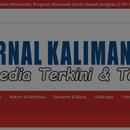
asiswa Santri Sudah Jangkau 2.751 Penerima
Bagaiman
k
Hukum & Peristiwa
Ekonomi & Bisnis
Olahraga
Tre