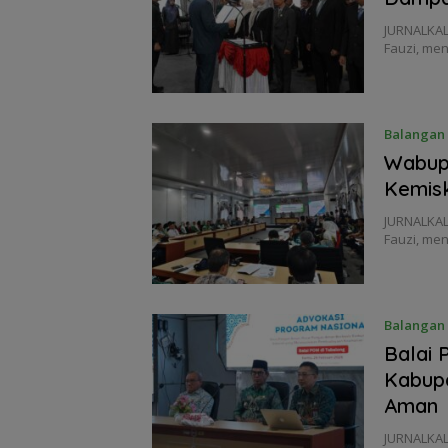
JURNALKAL
Fauzi, men
Balangan
Wabup 
Kemisk
JURNALKAL
Fauzi, men
Balangan
Balai 
Kabup
Aman
JURNALKA