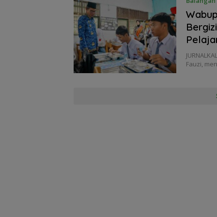
Balangan
Wabup
Bergiz
Pelaja
JURNALKAL
Fauzi, me