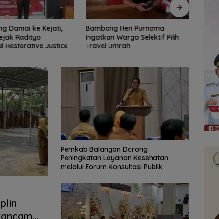
 Heri Purnama
Bangun Banua Gandeng Media,
DPRD
Warga Selektif Pilih
Perkuat Transparansi
Tinja
Umrah
Muara
Diba
Pemkab Balangan Dorong
Peningkatan Layanan Kesehatan
melalui Forum Konsultasi Publik
plin
erancam