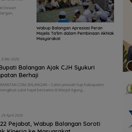
at Dewan
langan,
Wabup Balangan Apresiasi Peran
Majelis Ta’lim dalam Pembinaan Akhlak
Masyarakat
8 Mei 2026
Bupati Balangan Ajak CJH Syukuri
patan Berhaji
IMANTAN.COM, BALANGAN – Calon jemaah haji Kabupaten
mengikuti salat hajat bersama di Masjid Agung…
29 April 2026
 22 Pejabat, Wabup Balangan Soroti
k Kinerja ke Masyarakat