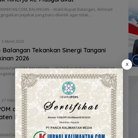
IMANTAN.COM, BALANGAN – Wakil Bupati Balangan, Akhmad
gingatkan pejabat yang baru dilantik agar tidak…
5 Maret 2026
Balangan Tekankan Sinergi Tangani
inan 2026
X
IMANTAN.COM, BALANGAN — Wakil Bupati Balangan, Akhmad
egaskan pentingnya sinergi lintas sektor serta ketepatan…
27 Februari 2026
POM di Tabalong dan Pemerintah
aten Balangan Perkuat Gerakan Pangan
LIMANTAN.COM, BALANGAN – Komitmen memperkuat keamanan