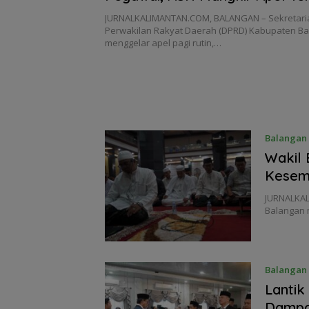
Pemotongan Gaji
JURNALKALIMANTAN.COM, BALANGAN – Sekretari
Perwakilan Rakyat Daerah (DPRD) Kabupaten Ba
menggelar apel pagi rutin,…
Balangan
Wakil 
Kesem
JURNALKAL
Balangan 
Balangan
Lantik
Dampa