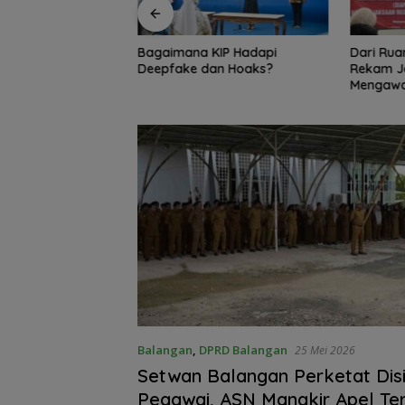
KIP Hadapi
Dari Ruang Damai ke Kejati,
Bambang
an Hoaks?
Rekam Jejak Radityo
Ingatkan 
Mengawal Restorative Justice
Travel 
Balangan
,
DPRD Balangan
25 Mei 2026
Setwan Balangan Perketat Disi
Pegawai, ASN Mangkir Apel T