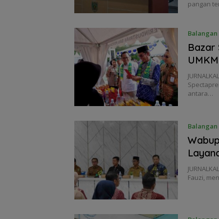
pangan te
Balangan
Bazar 
UMKM 
JURNALKAL
Spectapren
antara…
Balangan
Wabup
Layana
JURNALKAL
Fauzi, me