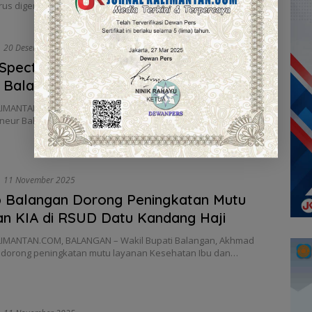
rus digencarkan. Balai POM di Tabalong bersama Pemerintah…
20 Desember 2025
Spectapreneur Jadi Ruang Pembinaan
Balangan
IMANTAN.COM,BALANGAN – Bazar dan awarding Adaro
eur Balangan 2025, menjadi salah saty kolaborasi strategis
11 November 2025
 Balangan Dorong Peningkatan Mutu
n KIA di RSUD Datu Kandang Haji
IMANTAN.COM, BALANGAN – Wakil Bupati Balangan, Akhmad
ndorong peningkatan mutu layanan Kesehatan Ibu dan…