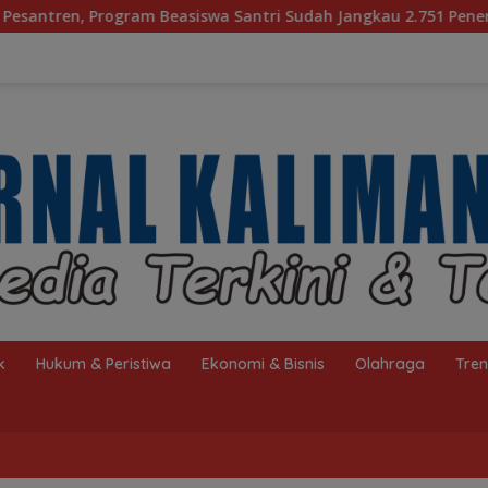
iswa Santri Sudah Jangkau 2.751 Penerima
Bagaimana 
k
Hukum & Peristiwa
Ekonomi & Bisnis
Olahraga
Tre