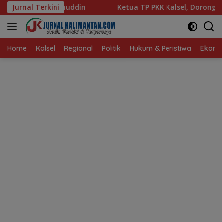
Langsung
Jurnal Terkini
Ketua TP PKK Kalsel, Dorong Kreasi Olahan Ikan Hingga
ke
konten
Home
Kalsel
Regional
Politik
Hukum & Peristiwa
Ekonom