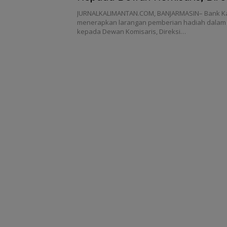
Insan Bank Kalsel
JURNALKALIMANTAN.COM, BANJARMASIN– Bank Ka
menerapkan larangan pemberian hadiah dalam
kepada Dewan Komisaris, Direksi…