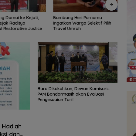
 Heri Purnama
Bangun Banua Gandeng Media,
DPRD
Warga Selektif Pilih
Perkuat Transparansi
Tinja
Umrah
Muara
Diba
Baru Dikukuhkan, Dewan Komisaris
PAM Bandarmasih akan Evaluasi
Penyesuaian Tarif
 Hadiah
ksi dan