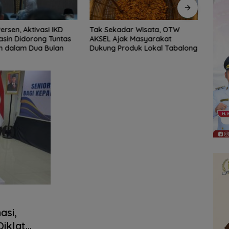
adar Wisata, OTW
DPRD Balangan Manfaatkan
‎DPRD
jak Masyarakat
Podcast untuk Perluas
Bada
roduk Lokal Tabalong
Informasi dan Serap Aspirasi
Publik
asi,
iklat