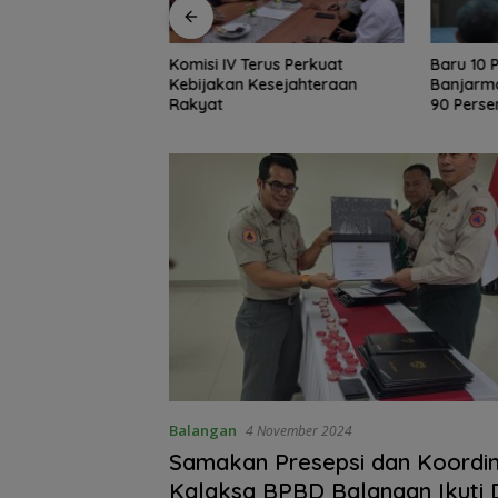
rus Perkuat
Baru 10 Persen, Aktivasi IKD
Tak Sek
esejahteraan
Banjarmasin Didorong Tuntas
AKSEL A
90 Persen dalam Dua Bulan
Dukung P
Balangan
4 November 2024
Samakan Presepsi dan Koordin
Kalaksa BPBD Balangan Ikuti D