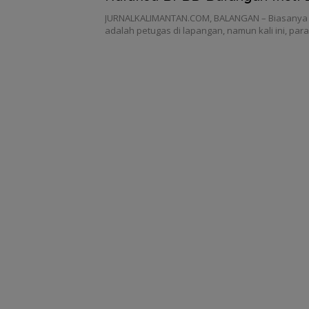
SDMT di Bogor
JURNALKALIMANTAN.COM, BALANGAN – Biasanya y
adalah petugas di lapangan, namun kali ini, pa