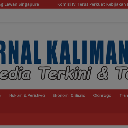
Komisi IV Terus Perkuat Kebijakan Kesejahteraan Rakya
k
Hukum & Peristiwa
Ekonomi & Bisnis
Olahraga
Tre