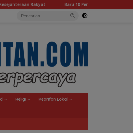
t
Baru 10 Persen, Aktivasi IKD Banjarmasin Didorong T
nd
Religi
Kearifan Lokal