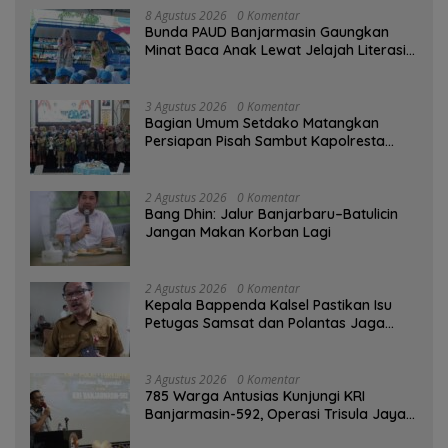
8 Agustus 2026
0 Komentar
Bunda PAUD Banjarmasin Gaungkan
Minat Baca Anak Lewat Jelajah Literasi
di Taman Jahri Saleh
3 Agustus 2026
0 Komentar
Bagian Umum Setdako Matangkan
Persiapan Pisah Sambut Kapolresta
Banjarmasin
2 Agustus 2026
0 Komentar
Bang Dhin: Jalur Banjarbaru–Batulicin
Jangan Makan Korban Lagi
2 Agustus 2026
0 Komentar
Kepala Bappenda Kalsel Pastikan Isu
Petugas Samsat dan Polantas Jaga
SPBU Mulai 1 Agustus Adalah Hoaks
3 Agustus 2026
0 Komentar
785 Warga Antusias Kunjungi KRI
Banjarmasin-592, Operasi Trisula Jaya
Tinggalkan Kesan di Kotabaru