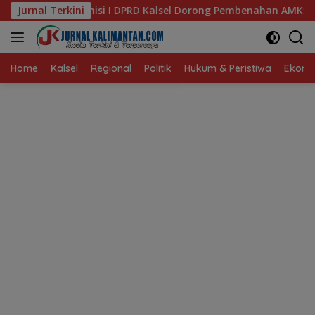
Langsung
D Kalsel Dorong Pembenahan AMKS Hasanuddin
Jurnal Terkini
Ketua T
ke
konten
Home
Kalsel
Regional
Politik
Hukum & Peristiwa
Ekonom