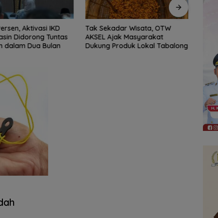
adar Wisata, OTW
DPRD Balangan Manfaatkan
‎DPRD
jak Masyarakat
Podcast untuk Perluas
Bada
roduk Lokal Tabalong
Informasi dan Serap Aspirasi
Publik
dah