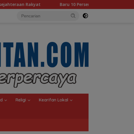
Baru 10 Persen, Aktivasi IKD Banjarmasin Didorong Tu
nd
Religi
Kearifan Lokal