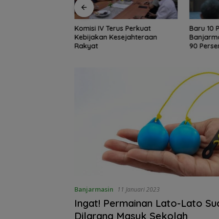
rus Perkuat
Baru 10 Persen, Aktivasi IKD
Tak Sek
esejahteraan
Banjarmasin Didorong Tuntas
AKSEL A
90 Persen dalam Dua Bulan
Dukung P
Banjarmasin
11 Januari 2023
Ingat! Permainan Lato-Lato Su
Dilarang Masuk Sekolah