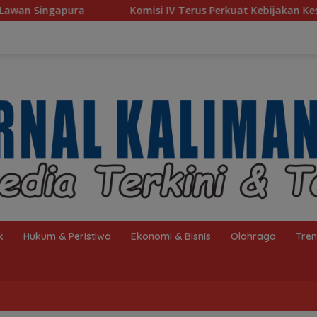
Komisi IV Terus Perkuat Kebijakan Kesejahteraan Rakyat
k
Hukum & Peristiwa
Ekonomi & Bisnis
Olahraga
Tre