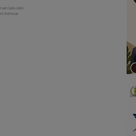
an lato-lato
ini menuai