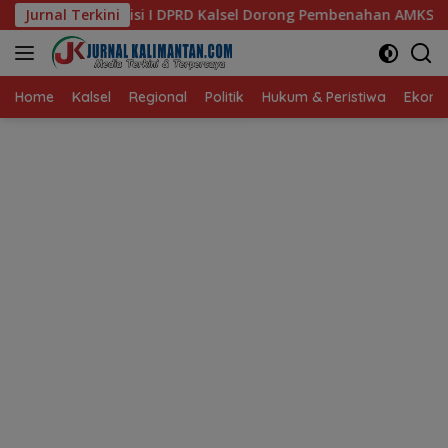
Langsung
 Kalsel Dorong Pembenahan AMKS Hasanuddin
Jurnal Terkini
Ketua TP 
ke
konten
Home
Kalsel
Regional
Politik
Hukum & Peristiwa
Ekonom