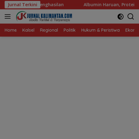
Langsung
silan
Jurnal Terkini
Albumin Haruan, Protein Berkualitas untuk Hidup
ke
konten
Home
Kalsel
Regional
Politik
Hukum & Peristiwa
Ekonom