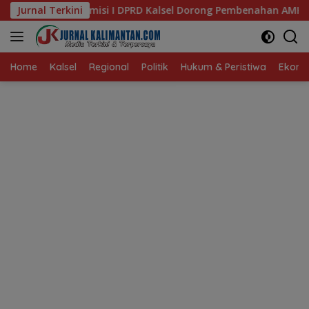
Langsung
 DPRD Kalsel Dorong Pembenahan AMKS Hasanuddin
Jurnal Terkini
Ket
ke
konten
Home
Kalsel
Regional
Politik
Hukum & Peristiwa
Ekonom