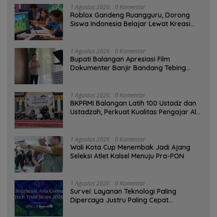
1 Agustus 2026
0 Komentar
Roblox Gandeng Ruangguru, Dorong
Siswa Indonesia Belajar Lewat Kreasi
Digital
1 Agustus 2026
0 Komentar
Bupati Balangan Apresiasi Film
Dokumenter Banjir Bandang Tebing
Tinggi sebagai Media Edukasi
1 Agustus 2026
0 Komentar
BKPRMI Balangan Latih 100 Ustadz dan
Ustadzah, Perkuat Kualitas Pengajar Al-
Qur’an
1 Agustus 2026
0 Komentar
Wali Kota Cup Menembak Jadi Ajang
Seleksi Atlet Kalsel Menuju Pra-PON
1 Agustus 2026
0 Komentar
Survei: Layanan Teknologi Paling
Dipercaya Justru Paling Cepat
Ditinggalkan Saat Bermasalah