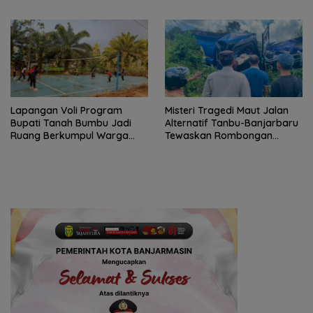
Juara II
Berbasis Kinerja
Lapangan Voli Program
Misteri Tragedi Maut Jalan
Bupati Tanah Bumbu Jadi
Alternatif Tanbu-Banjarbaru
Ruang Berkumpul Warga
Tewaskan Rombongan
Desa Madu Retno
Mahasiswa KKN