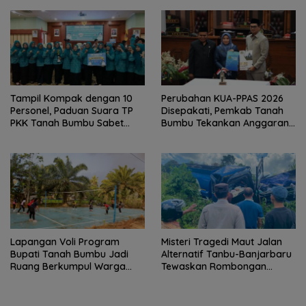
Tampil Kompak dengan 10
Perubahan KUA-PPAS 2026
Personel, Paduan Suara TP
Disepakati, Pemkab Tanah
PKK Tanah Bumbu Sabet
Bumbu Tekankan Anggaran
Juara II
Berbasis Kinerja
Lapangan Voli Program
Misteri Tragedi Maut Jalan
Bupati Tanah Bumbu Jadi
Alternatif Tanbu-Banjarbaru
Ruang Berkumpul Warga
Tewaskan Rombongan
Desa Madu Retno
Mahasiswa KKN