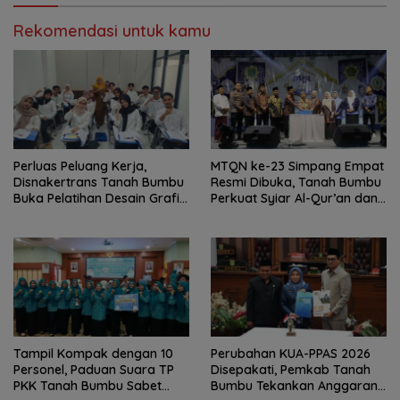
Rekomendasi untuk kamu
Perluas Peluang Kerja,
MTQN ke-23 Simpang Empat
Disnakertrans Tanah Bumbu
Resmi Dibuka, Tanah Bumbu
Buka Pelatihan Desain Grafis
Perkuat Syiar Al-Qur’an dan
dan Barbershop
Generasi Qurani
Tampil Kompak dengan 10
Perubahan KUA-PPAS 2026
Personel, Paduan Suara TP
Disepakati, Pemkab Tanah
PKK Tanah Bumbu Sabet
Bumbu Tekankan Anggaran