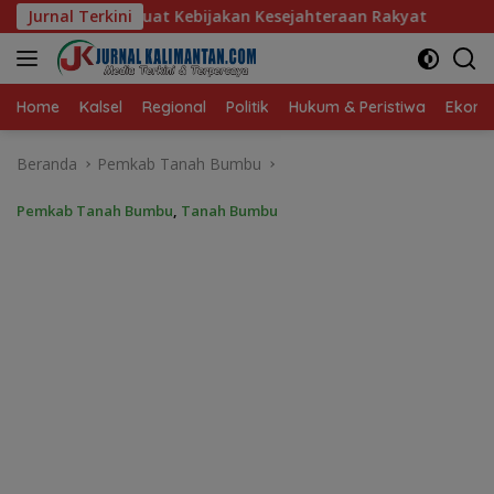
Langsung
akan Kesejahteraan Rakyat
Jurnal Terkini
Baru 10 Persen, Aktivasi IK
ke
konten
Home
Kalsel
Regional
Politik
Hukum & Peristiwa
Ekonom
Beranda
Pemkab Tanah Bumbu
Pemkab Tanah Bumbu
,
Tanah Bumbu