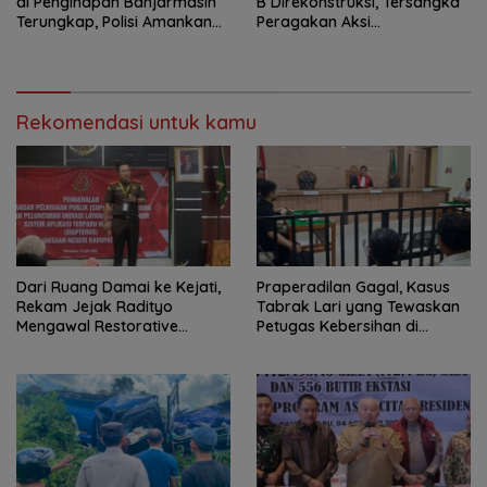
di Penginapan Banjarmasin
B Direkonstruksi, Tersangka
Terungkap, Polisi Amankan
Peragakan Aksi
Tersangka
Penyerangan dengan Arit
Rekomendasi untuk kamu
Dari Ruang Damai ke Kejati,
Praperadilan Gagal, Kasus
Rekam Jejak Radityo
Tabrak Lari yang Tewaskan
Mengawal Restorative
Petugas Kebersihan di
Justice
Banjarmasin Masuk Tahap
Persidangan