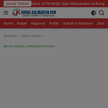
Langsung
 AKSEL Ajak Masyarakat Dukung Produk Lokal Tabalong
Jurnal Terkini
ke
konten
Home
Kalsel
Regional
Politik
Hukum & Peristiwa
Ekonom
Beranda
Berita Utama
Berita Utama
,
Hukum & Peristiwa