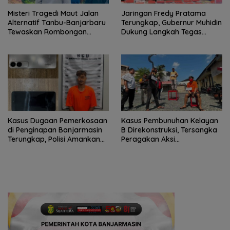
Misteri Tragedi Maut Jalan
Jaringan Fredy Pratama
Alternatif Tanbu-Banjarbaru
Terungkap, Gubernur Muhidin
Tewaskan Rombongan
Dukung Langkah Tegas
Mahasiswa KKN
Polda Kalsel
Kasus Dugaan Pemerkosaan
Kasus Pembunuhan Kelayan
di Penginapan Banjarmasin
B Direkonstruksi, Tersangka
Terungkap, Polisi Amankan
Peragakan Aksi
Tersangka
Penyerangan dengan Arit