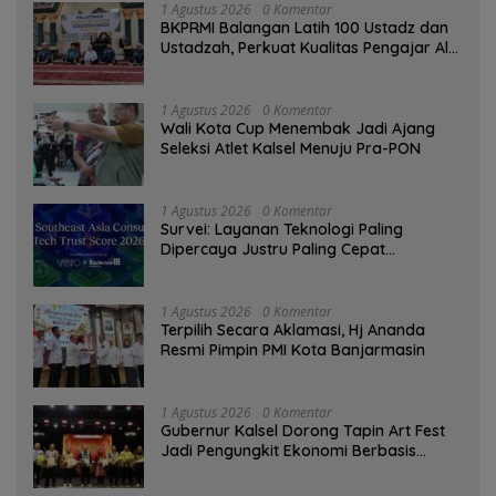
1 Agustus 2026
0 Komentar
BKPRMI Balangan Latih 100 Ustadz dan
Ustadzah, Perkuat Kualitas Pengajar Al-
Qur’an
1 Agustus 2026
0 Komentar
Wali Kota Cup Menembak Jadi Ajang
Seleksi Atlet Kalsel Menuju Pra-PON
1 Agustus 2026
0 Komentar
Survei: Layanan Teknologi Paling
Dipercaya Justru Paling Cepat
Ditinggalkan Saat Bermasalah
1 Agustus 2026
0 Komentar
‎Terpilih Secara Aklamasi, Hj Ananda
Resmi Pimpin PMI Kota Banjarmasin
1 Agustus 2026
0 Komentar
Gubernur Kalsel Dorong Tapin Art Fest
Jadi Pengungkit Ekonomi Berbasis
Budaya