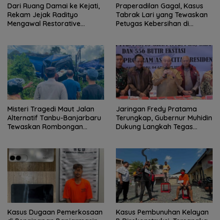
Dari Ruang Damai ke Kejati,
Praperadilan Gagal, Kasus
Rekam Jejak Radityo
Tabrak Lari yang Tewaskan
Mengawal Restorative
Petugas Kebersihan di
Justice
Banjarmasin Masuk Tahap
Persidangan
Misteri Tragedi Maut Jalan
Jaringan Fredy Pratama
Alternatif Tanbu-Banjarbaru
Terungkap, Gubernur Muhidin
Tewaskan Rombongan
Dukung Langkah Tegas
Mahasiswa KKN
Polda Kalsel
Kasus Dugaan Pemerkosaan
Kasus Pembunuhan Kelayan