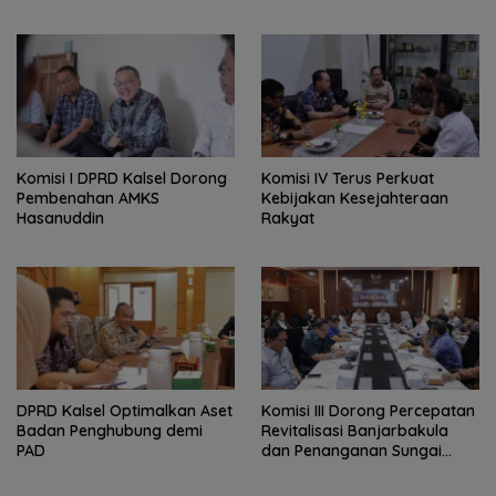
Komisi I DPRD Kalsel Dorong
Komisi IV Terus Perkuat
Pembenahan AMKS
Kebijakan Kesejahteraan
Hasanuddin
Rakyat
‎DPRD Kalsel Optimalkan Aset
‎Komisi III Dorong Percepatan
Badan Penghubung demi
Revitalisasi Banjarbakula
PAD
dan Penanganan Sungai
Batola