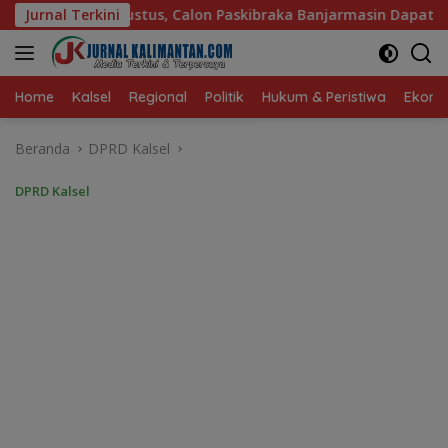
Langsung
alon Paskibraka Banjarmasin Dapat Pembekalan dari Alumni Pas
Jurnal Terkini
ke
konten
Home
Kalsel
Regional
Politik
Hukum & Peristiwa
Ekonom
Beranda
DPRD Kalsel
DPRD Kalsel