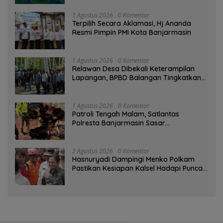
1 Agustus 2026
0 Komentar
‎Terpilih Secara Aklamasi, Hj Ananda
Resmi Pimpin PMI Kota Banjarmasin
1 Agustus 2026
0 Komentar
Relawan Desa Dibekali Keterampilan
Lapangan, BPBD Balangan Tingkatkan
Kesiapsiagaan Bencana
1 Agustus 2026
0 Komentar
Patroli Tengah Malam, Satlantas
Polresta Banjarmasin Sasar
Pelanggaran dan Balap Liar
2 Agustus 2026
0 Komentar
Hasnuryadi Dampingi Menko Polkam
Pastikan Kesiapan Kalsel Hadapi Puncak
Musim Kemarau