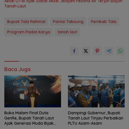
Aksel OTW Ajak Sobat Aksel Jelajahi Pesona Air Terjun Bajuin
Tanah Laut
Bupati Tala Rahmat
Pantai Takisung
Pemkab Tala
Program Padat Karya
tanah laut
Baca Juga
Buka Malam Final Duta
Dampingi Gubernur, Bupati
GenRe, Bupati Tanah Laut
Tanah Laut Tinjau Perbaikan
Ajak Generasi Muda Bijak
PLTU Asam-Asam
Bermedia Sosial