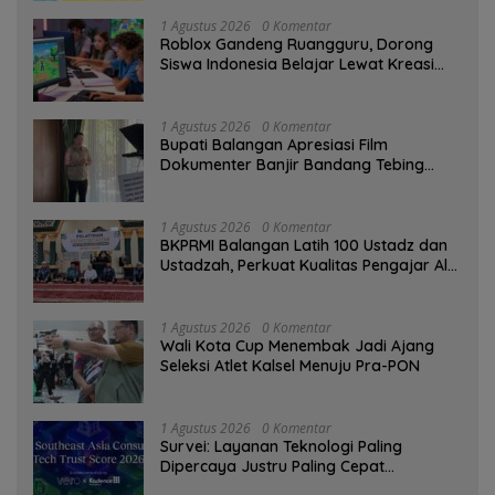
1 Agustus 2026
0 Komentar
Roblox Gandeng Ruangguru, Dorong
Siswa Indonesia Belajar Lewat Kreasi
Digital
1 Agustus 2026
0 Komentar
Bupati Balangan Apresiasi Film
Dokumenter Banjir Bandang Tebing
Tinggi sebagai Media Edukasi
1 Agustus 2026
0 Komentar
BKPRMI Balangan Latih 100 Ustadz dan
Ustadzah, Perkuat Kualitas Pengajar Al-
Qur’an
1 Agustus 2026
0 Komentar
Wali Kota Cup Menembak Jadi Ajang
Seleksi Atlet Kalsel Menuju Pra-PON
1 Agustus 2026
0 Komentar
Survei: Layanan Teknologi Paling
Dipercaya Justru Paling Cepat
Ditinggalkan Saat Bermasalah