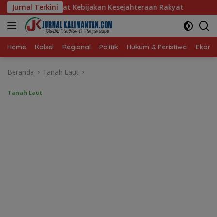
Langsung
ebijakan Kesejahteraan Rakyat
Jurnal Terkini
Baru 10 Persen, Aktivas
ke
konten
Home
Kalsel
Regional
Politik
Hukum & Peristiwa
Ekonom
Beranda
Tanah Laut
Tanah Laut