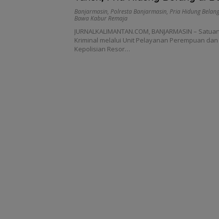
Diciduk Polisi
Banjarmasin
,
Polresta Banjarmasin
,
Pria Hidung Belan
Bawa Kabur Remaja
JURNALKALIMANTAN.COM, BANJARMASIN – Satuan
Kriminal melalui Unit Pelayanan Perempuan dan
Kepolisian Resor…