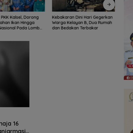
n Dini Hari Gegerkan
Peringati HAN 2026, Pemkab
Jaga 
elayan B, Dua Rumah
Kotabaru Perkuat Komitmen
Intel
akan Terbakar
Lindungi dan Penuhi Hak Anak
Pers
aja 16
anjarmasin