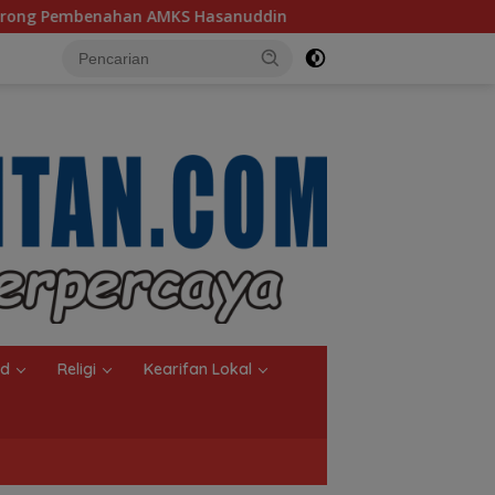
S Hasanuddin
Ketua TP PKK Kalsel, Dorong Kreasi Ola
nd
Religi
Kearifan Lokal