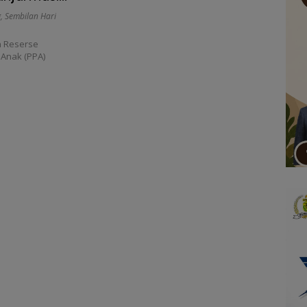
g
,
Sembilan Hari
 Reserse
 Anak (PPA)