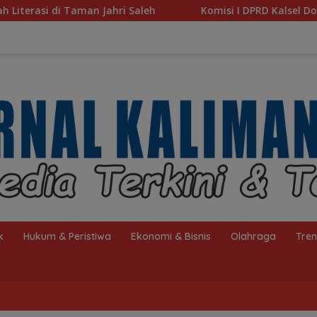
ri Saleh
Komisi I DPRD Kalsel Dorong Pembenahan AMK
k
Hukum & Peristiwa
Ekonomi & Bisnis
Olahraga
Tre