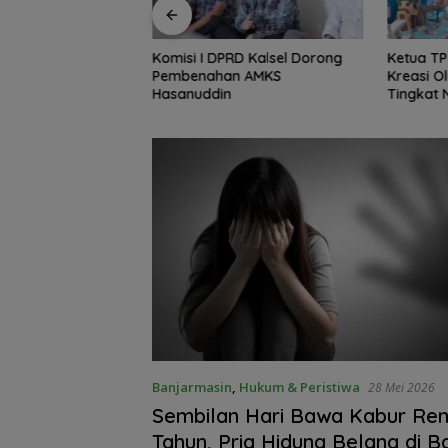
RD Kalsel Dorong
Ketua TP PKK Kalsel, Dorong
Kebakara
n AMKS
Kreasi Olahan Ikan Hingga
Warga K
Tingkat Nasional Pada Lomba
dan Bed
Masak Serba Ikan
Banjarmasin
,
Hukum & Peristiwa
28 Mei 2026
Sembilan Hari Bawa Kabur Rem
Tahun, Pria Hidung Belang di B