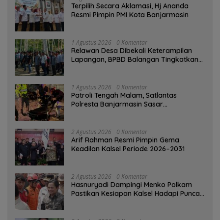
‎Terpilih Secara Aklamasi, Hj Ananda
Resmi Pimpin PMI Kota Banjarmasin
1 Agustus 2026
0 Komentar
Relawan Desa Dibekali Keterampilan
Lapangan, BPBD Balangan Tingkatkan
Kesiapsiagaan Bencana
1 Agustus 2026
0 Komentar
Patroli Tengah Malam, Satlantas
Polresta Banjarmasin Sasar
Pelanggaran dan Balap Liar
2 Agustus 2026
0 Komentar
Arif Rahman Resmi Pimpin Gema
Keadilan Kalsel Periode 2026–2031
2 Agustus 2026
0 Komentar
Hasnuryadi Dampingi Menko Polkam
Pastikan Kesiapan Kalsel Hadapi Puncak
Musim Kemarau