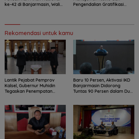
ke-42 di Banjarmasin, Wali
Pengendalian Gratifikasi
Kota Ajak Wujudkan
Cegah Korupsi
Generasi Emas
Rekomendasi untuk kamu
Lantik Pejabat Pemprov
Baru 10 Persen, Aktivasi IKD
Kalsel, Gubernur Muhidin
Banjarmasin Didorong
Tegaskan Penempatan
Tuntas 90 Persen dalam Dua
Berbasis Talenta
Bulan