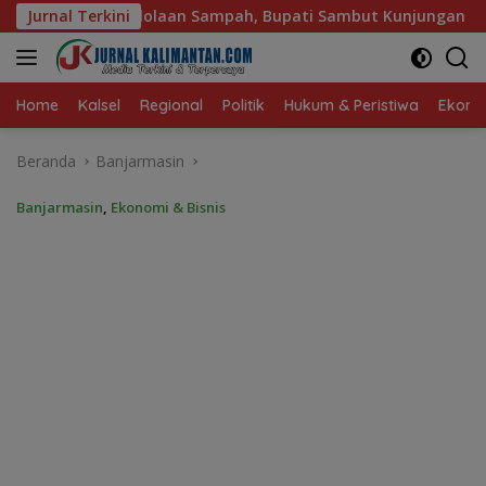
Langsung
 Bupati Sambut Kunjungan Istri Menteri LH
Jurnal Terkini
Sambut Ke
ke
konten
Home
Kalsel
Regional
Politik
Hukum & Peristiwa
Ekonom
Beranda
Banjarmasin
Banjarmasin
,
Ekonomi & Bisnis