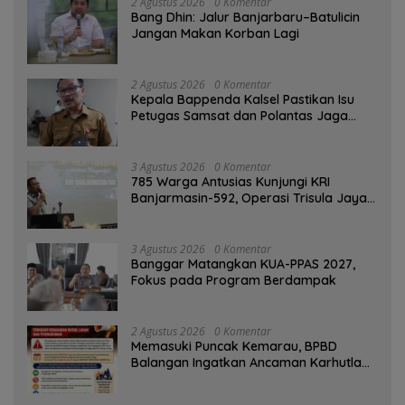
2 Agustus 2026
0 Komentar
Bang Dhin: Jalur Banjarbaru–Batulicin
Jangan Makan Korban Lagi
2 Agustus 2026
0 Komentar
Kepala Bappenda Kalsel Pastikan Isu
Petugas Samsat dan Polantas Jaga
SPBU Mulai 1 Agustus Adalah Hoaks
3 Agustus 2026
0 Komentar
785 Warga Antusias Kunjungi KRI
Banjarmasin-592, Operasi Trisula Jaya
Tinggalkan Kesan di Kotabaru
3 Agustus 2026
0 Komentar
‎Banggar Matangkan KUA-PPAS 2027,
Fokus pada Program Berdampak
2 Agustus 2026
0 Komentar
Memasuki Puncak Kemarau, BPBD
Balangan Ingatkan Ancaman Karhutla
dan Kebakaran Permukiman