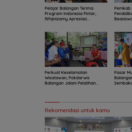
Pelajar Balangan Terima
Pemkab 
Program Indonesia Pintar,
Pendidik
Rifqinizamy Apresiasi
Beasiswa
Komitmen Pemkab
Jangkau 
Perkuat Keselamatan
Pasar Mu
Wisatawan, Pokdarwis
Balangan
Balangan Jalani Pelatihan
Sembako 
Penyelamatan
Rekomendasi untuk kamu