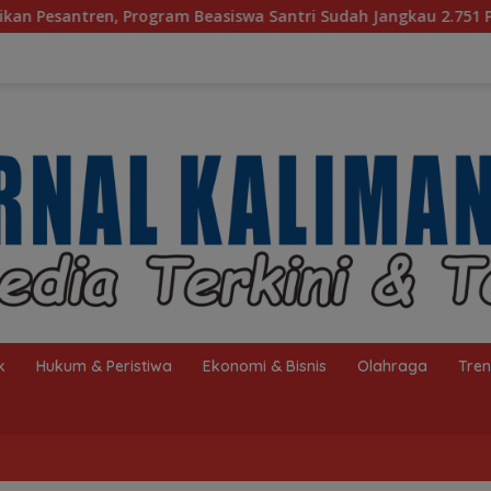
iswa Santri Sudah Jangkau 2.751 Penerima
Bagaimana 
k
Hukum & Peristiwa
Ekonomi & Bisnis
Olahraga
Tre