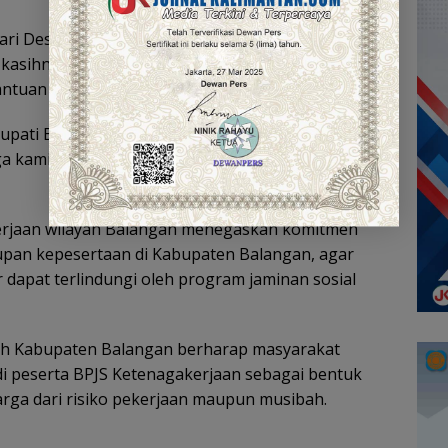
dari Desa Hamarung, Kecamatan Juai,
kasihnya kepada pemerintah daerah serta BPJS
ntuan yang diberikan.
Bupati Balangan dan BPJS Ketenagakerjaan.
a kami di saat kehilangan orang tercinta,” ujarnya
kerjaan wilayah Balangan menegaskan komitmen
upan kepesertaan di Kabupaten Balangan, agar
r dapat terlindungi oleh program jaminan sosial
tah Kabupaten Balangan berharap masyarakat
 peserta BPJS Ketenagakerjaan sebagai bentuk
uarga dari risiko pekerjaan maupun musibah.