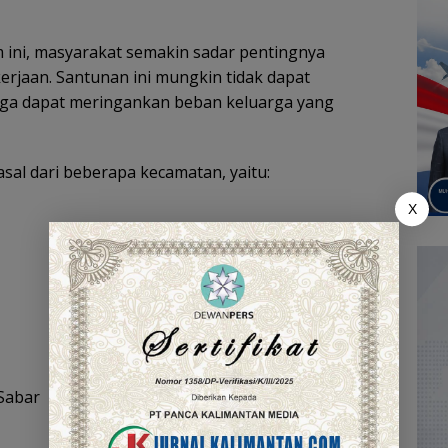
 ini, masyarakat semakin sadar pentingnya
erjaan. Santunan ini mungkin tidak dapat
oga dapat meringankan beban keluarga yang
sal dari beberapa kecamatan, yaitu:
X
 Sabar