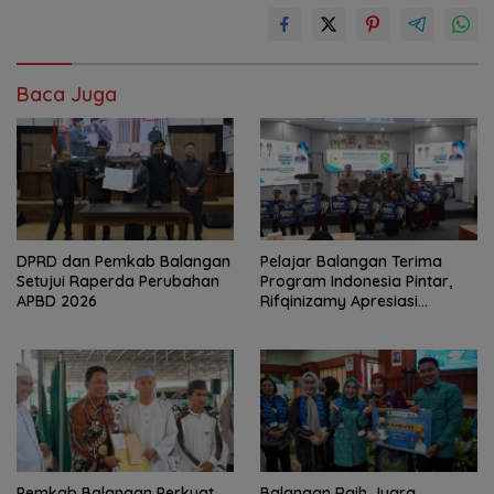
Baca Juga
DPRD dan Pemkab Balangan
Pelajar Balangan Terima
Setujui Raperda Perubahan
Program Indonesia Pintar,
APBD 2026
Rifqinizamy Apresiasi
Komitmen Pemkab
Pemkab Balangan Perkuat
Balangan Raih Juara