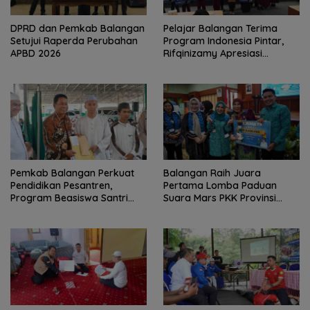
DPRD dan Pemkab Balangan
Pelajar Balangan Terima
Setujui Raperda Perubahan
Program Indonesia Pintar,
APBD 2026
Rifqinizamy Apresiasi
Komitmen Pemkab
Pemkab Balangan Perkuat
Balangan Raih Juara
Pendidikan Pesantren,
Pertama Lomba Paduan
Program Beasiswa Santri
Suara Mars PKK Provinsi
Sudah Jangkau 2.751
Kalsel
Penerima