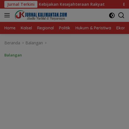
Langsung
ebijakan Kesejahteraan Rakyat
Jurnal Terkini
Baru 10 Persen, Aktivas
ke
konten
Home
Kalsel
Regional
Politik
Hukum & Peristiwa
Ekonom
Beranda
Balangan
Balangan