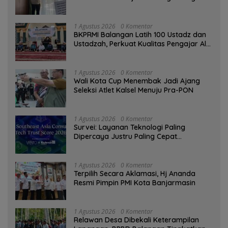
Tinggi sebagai Media Edukasi
1 Agustus 2026
0 Komentar
BKPRMI Balangan Latih 100 Ustadz dan
Ustadzah, Perkuat Kualitas Pengajar Al-
Qur’an
1 Agustus 2026
0 Komentar
Wali Kota Cup Menembak Jadi Ajang
Seleksi Atlet Kalsel Menuju Pra-PON
1 Agustus 2026
0 Komentar
Survei: Layanan Teknologi Paling
Dipercaya Justru Paling Cepat
Ditinggalkan Saat Bermasalah
1 Agustus 2026
0 Komentar
‎Terpilih Secara Aklamasi, Hj Ananda
Resmi Pimpin PMI Kota Banjarmasin
1 Agustus 2026
0 Komentar
Relawan Desa Dibekali Keterampilan