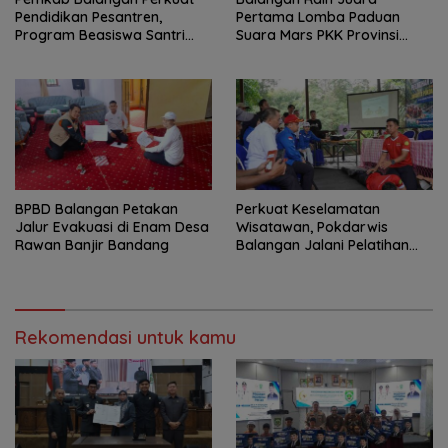
Pendidikan Pesantren,
Pertama Lomba Paduan
Program Beasiswa Santri
Suara Mars PKK Provinsi
Sudah Jangkau 2.751
Kalsel
Penerima
BPBD Balangan Petakan
Perkuat Keselamatan
Jalur Evakuasi di Enam Desa
Wisatawan, Pokdarwis
Rawan Banjir Bandang
Balangan Jalani Pelatihan
Penyelamatan
Rekomendasi untuk kamu