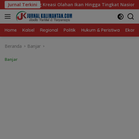
Langsung
an Ikan Hingga Tingkat Nasional Pada Lomba Masak Serba Ikan
Jurnal Terkini
ke
konten
Home
Kalsel
Regional
Politik
Hukum & Peristiwa
Ekonom
Beranda
Banjar
Banjar