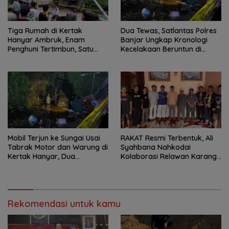
Tiga Rumah di Kertak
Dua Tewas, Satlantas Polres
Hanyar Ambruk, Enam
Banjar Ungkap Kronologi
Penghuni Tertimbun, Satu
Kecelakaan Beruntun di
Korban Meninggal Dunia
Kertak Hanyar
Mobil Terjun ke Sungai Usai
RAKAT Resmi Terbentuk, Ali
Tabrak Motor dan Warung di
Syahbana Nahkodai
Kertak Hanyar, Dua
Kolaborasi Relawan Karang
Meninggal
Intan–Aranio
Rekomendasi untuk kamu