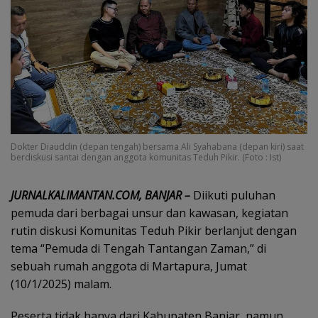
Dokter Diauddin (depan tengah) bersama Ali Syahabana (depan kiri) saat
berdiskusi santai dengan anggota komunitas Teduh Pikir. (Foto : Ist)
JURNALKALIMANTAN.COM, BANJAR –
Diikuti puluhan
pemuda dari berbagai unsur dan kawasan, kegiatan
rutin diskusi Komunitas Teduh Pikir berlanjut dengan
tema “Pemuda di Tengah Tantangan Zaman,” di
sebuah rumah anggota di Martapura, Jumat
(10/1/2025) malam.
Peserta tidak hanya dari Kabupaten Banjar, namun