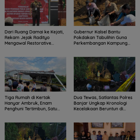
Dari Ruang Damai ke Kejati,
Gubernur Kalsel Bantu
Rekam Jejak Radityo
Pokdakan Tabulihin Guna
Mengawal Restorative
Perkembangan Kampung
Justice
Papuyu
Tiga Rumah di Kertak
Dua Tewas, Satlantas Polres
Hanyar Ambruk, Enam
Banjar Ungkap Kronologi
Penghuni Tertimbun, Satu
Kecelakaan Beruntun di
Korban Meninggal Dunia
Kertak Hanyar