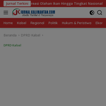
Langsung
 Ikan Hingga Tingkat Nasional Pada Lomba Masak Serba Ikan
Jurnal Terkini
ke
konten
Home
Kalsel
Regional
Politik
Hukum & Peristiwa
Ekonom
Beranda
DPRD Kalsel
DPRD Kalsel