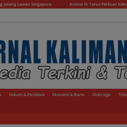
Komisi IV Terus Perkuat Kebijakan Kesejahteraan Rakya
k
Hukum & Peristiwa
Ekonomi & Bisnis
Olahraga
Tre