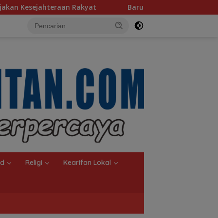
t
Baru 10 Persen, Aktivasi IKD Banjarmasin Didorong T
nd
Religi
Kearifan Lokal