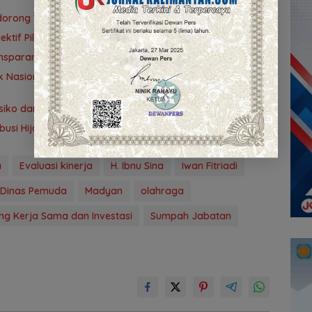
idorong Tuntas 90 Persen dalam Dua Bulan
tif Pilih Travel Umrah
nsparansi
 Nasional ke-42 di Banjarmasin, Wali Kota Ajak
ko dan Pengendalian Gratifikasi Cegah Korupsi
ribusi Hijaukan Tahura Sultan Adam
a
Evaluasi kinerja
H. Ibnu Sina
Iwan Fitriadi
 Dinas Pemuda
Madyan
olahraga
ang Kerja Sama dan Investasi
Sumpah Jabatan