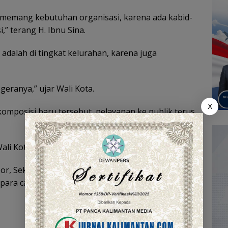
u memang kebutuhan organisasi, karena ada kabid-
,” terang H. Ibnu Sina.
 adalah di tingkat kelurahan, karena juga
geranya,” ujar Wali Kota.
X
komposisi baru tersebut, pelayanan ke publik terus
ali Kota.
Noor, Sekretaris Daerah Ikhsan Budiman, seluruh
ara camat, serta jajaran terkait.