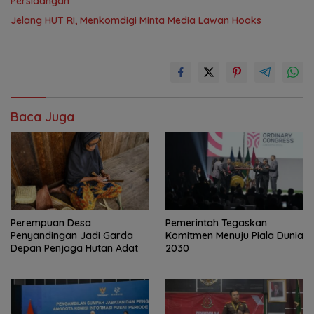
Persidangan
Jelang HUT RI, Menkomdigi Minta Media Lawan Hoaks
Baca Juga
Perempuan Desa
Pemerintah Tegaskan
Penyandingan Jadi Garda
Komitmen Menuju Piala Dunia
Depan Penjaga Hutan Adat
2030