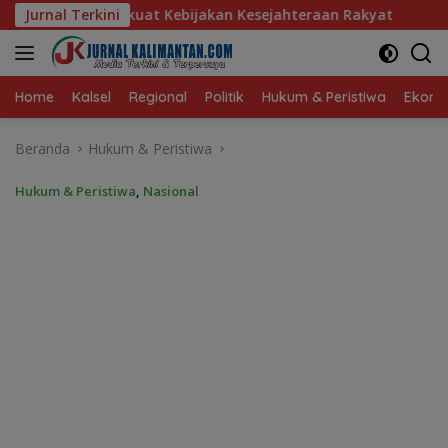
Langsung
ijakan Kesejahteraan Rakyat
Jurnal Terkini
Baru 10 Persen, Aktivasi 
ke
konten
Home
Kalsel
Regional
Politik
Hukum & Peristiwa
Ekonom
Beranda
Hukum & Peristiwa
Hukum & Peristiwa
,
Nasional