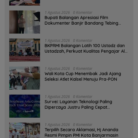
Digital
1 Agustus 2026
0 Komentar
Bupati Balangan Apresiasi Film
Dokumenter Banjir Bandang Tebing
Tinggi sebagai Media Edukasi
1 Agustus 2026
0 Komentar
BKPRMI Balangan Latih 100 Ustadz dan
Ustadzah, Perkuat Kualitas Pengajar Al-
Qur’an
1 Agustus 2026
0 Komentar
Wali Kota Cup Menembak Jadi Ajang
Seleksi Atlet Kalsel Menuju Pra-PON
1 Agustus 2026
0 Komentar
Survei: Layanan Teknologi Paling
Dipercaya Justru Paling Cepat
Ditinggalkan Saat Bermasalah
1 Agustus 2026
0 Komentar
‎Terpilih Secara Aklamasi, Hj Ananda
Resmi Pimpin PMI Kota Banjarmasin