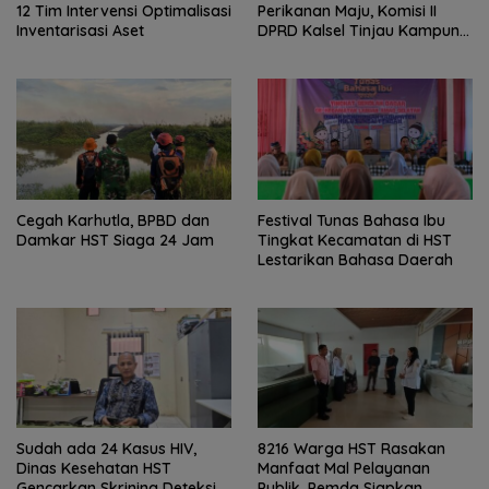
12 Tim Intervensi Optimalisasi
Perikanan Maju, Komisi II
Inventarisasi Aset
DPRD Kalsel Tinjau Kampung
Gabus Haruan dan
Gencarkan GEMARIKAN
Cegah Karhutla, BPBD dan
Festival Tunas Bahasa Ibu
Damkar HST Siaga 24 Jam
Tingkat Kecamatan di HST
Lestarikan Bahasa Daerah
Sudah ada 24 Kasus HIV,
8216 Warga HST Rasakan
Dinas Kesehatan HST
Manfaat Mal Pelayanan
Gencarkan Skrining Deteksi
Publik, Pemda Siapkan