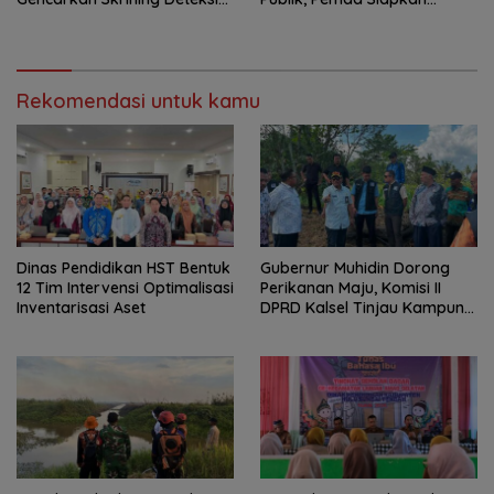
Dini
Antrean Online
Rekomendasi untuk kamu
Dinas Pendidikan HST Bentuk
Gubernur Muhidin Dorong
12 Tim Intervensi Optimalisasi
Perikanan Maju, Komisi II
Inventarisasi Aset
DPRD Kalsel Tinjau Kampung
Gabus Haruan dan
Gencarkan GEMARIKAN