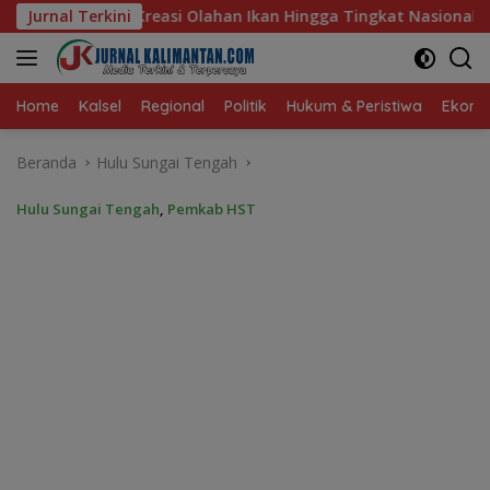
Langsung
Ikan Hingga Tingkat Nasional Pada Lomba Masak Serba Ikan
Jurnal Terkini
ke
konten
Home
Kalsel
Regional
Politik
Hukum & Peristiwa
Ekonom
Beranda
Hulu Sungai Tengah
Hulu Sungai Tengah
,
Pemkab HST