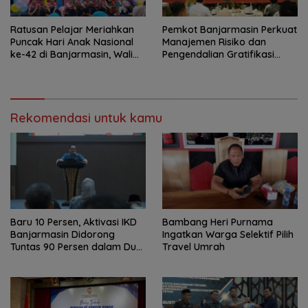
Ratusan Pelajar Meriahkan
Pemkot Banjarmasin Perkuat
Puncak Hari Anak Nasional
Manajemen Risiko dan
ke-42 di Banjarmasin, Wali
Pengendalian Gratifikasi
Kota Ajak Wujudkan
Cegah Korupsi
Generasi Emas
Rekomendasi untuk kamu
Baru 10 Persen, Aktivasi IKD
Bambang Heri Purnama
Banjarmasin Didorong
Ingatkan Warga Selektif Pilih
Tuntas 90 Persen dalam Dua
Travel Umrah
Bulan