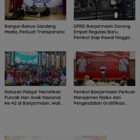
Bangun Banua Gandeng
DPRD Banjarmasin Dorong
Media, Perkuat Transparansi
Empat Regulasi Baru,
Pemkot Siap Kawal hingga
Jadi Perda
Ratusan Pelajar Meriahkan
Pemkot Banjarmasin Perkuat
Puncak Hari Anak Nasional
Manajemen Risiko dan
ke-42 di Banjarmasin, Wali
Pengendalian Gratifikasi
Kota Ajak Wujudkan
Cegah Korupsi
Generasi Emas