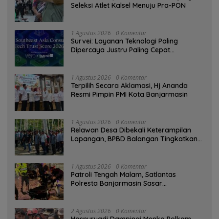
Seleksi Atlet Kalsel Menuju Pra-PON
1 Agustus 2026
0 Komentar
Survei: Layanan Teknologi Paling
Dipercaya Justru Paling Cepat
Ditinggalkan Saat Bermasalah
1 Agustus 2026
0 Komentar
‎Terpilih Secara Aklamasi, Hj Ananda
Resmi Pimpin PMI Kota Banjarmasin
1 Agustus 2026
0 Komentar
Relawan Desa Dibekali Keterampilan
Lapangan, BPBD Balangan Tingkatkan
Kesiapsiagaan Bencana
1 Agustus 2026
0 Komentar
Patroli Tengah Malam, Satlantas
Polresta Banjarmasin Sasar
Pelanggaran dan Balap Liar
2 Agustus 2026
0 Komentar
Hasnuryadi Dampingi Menko Polkam