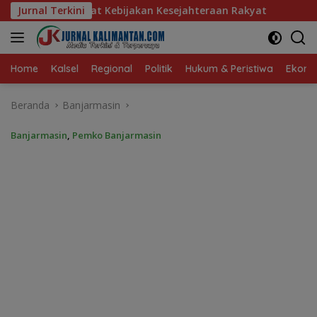
Langsung
Kebijakan Kesejahteraan Rakyat
Jurnal Terkini
Baru 10 Persen, Aktiva
ke
konten
Home
Kalsel
Regional
Politik
Hukum & Peristiwa
Ekonom
Beranda
Banjarmasin
Banjarmasin
,
Pemko Banjarmasin