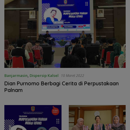
Banjarmasin
,
Dispersip Kalsel
10 Maret 2022
Dian Purnomo Berbagi Cerita di Perpustakaan
Palnam