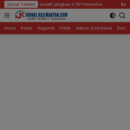
Langsung
 Jangkau 2.751 Penerima
Jurnal Terkini
Bagaimana KIP Hadapi Deepf
ke
konten
Home
Kalsel
Regional
Politik
Hukum & Peristiwa
Ekonom