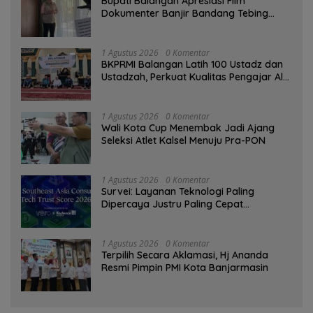
Bupati Balangan Apresiasi Film
Dokumenter Banjir Bandang Tebing
Tinggi sebagai Media Edukasi
1 Agustus 2026
0 Komentar
BKPRMI Balangan Latih 100 Ustadz dan
Ustadzah, Perkuat Kualitas Pengajar Al-
Qur’an
1 Agustus 2026
0 Komentar
Wali Kota Cup Menembak Jadi Ajang
Seleksi Atlet Kalsel Menuju Pra-PON
1 Agustus 2026
0 Komentar
Survei: Layanan Teknologi Paling
Dipercaya Justru Paling Cepat
Ditinggalkan Saat Bermasalah
1 Agustus 2026
0 Komentar
‎Terpilih Secara Aklamasi, Hj Ananda
Resmi Pimpin PMI Kota Banjarmasin