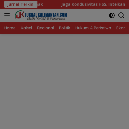
Langsung
Jurnal Terkini
Jaga Kondusivitas HSS, Intelkam Polda Kalsel Dorong Pe
ke
konten
Home
Kalsel
Regional
Politik
Hukum & Peristiwa
Ekonom