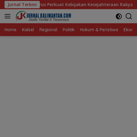
Langsung
rus Perkuat Kebijakan Kesejahteraan Rakyat
Jurnal Terkini
Baru 10 Pe
ke
konten
Home
Kalsel
Regional
Politik
Hukum & Peristiwa
Ekonom