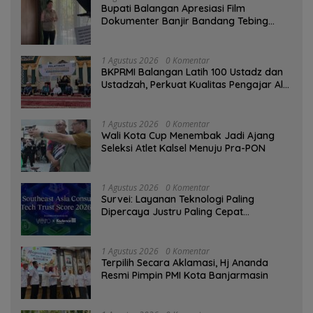
Bupati Balangan Apresiasi Film
Dokumenter Banjir Bandang Tebing
Tinggi sebagai Media Edukasi
1 Agustus 2026
0 Komentar
BKPRMI Balangan Latih 100 Ustadz dan
Ustadzah, Perkuat Kualitas Pengajar Al-
Qur’an
1 Agustus 2026
0 Komentar
Wali Kota Cup Menembak Jadi Ajang
Seleksi Atlet Kalsel Menuju Pra-PON
1 Agustus 2026
0 Komentar
Survei: Layanan Teknologi Paling
Dipercaya Justru Paling Cepat
Ditinggalkan Saat Bermasalah
1 Agustus 2026
0 Komentar
‎Terpilih Secara Aklamasi, Hj Ananda
Resmi Pimpin PMI Kota Banjarmasin