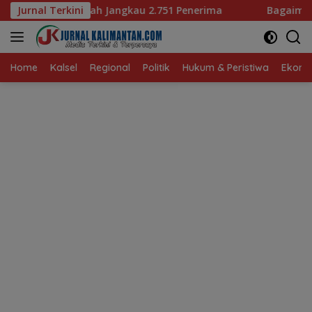
Langsung
kau 2.751 Penerima
Jurnal Terkini
Bagaimana KIP Hadapi Deepfake d
ke
konten
Home
Kalsel
Regional
Politik
Hukum & Peristiwa
Ekonom