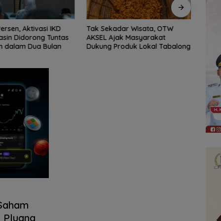
adar Wisata, OTW
DPRD Balangan Manfaatkan
‎DPRD
jak Masyarakat
Podcast untuk Perluas
Bada
roduk Lokal Tabalong
Informasi dan Serap Aspirasi
Publik
 Saham
i Pluang