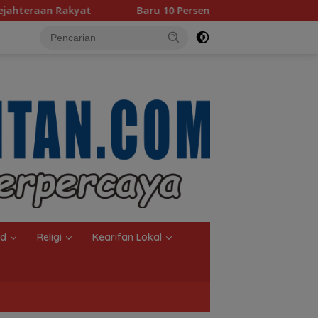
Baru 10 Persen, Aktivasi IKD Banjarmasin Didorong Tunt
nd
Religi
Kearifan Lokal