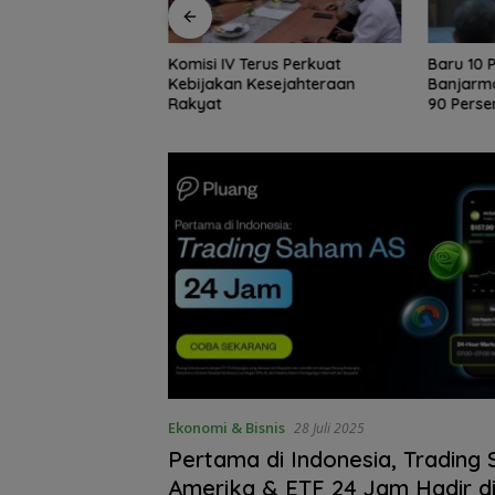
rus Perkuat
Baru 10 Persen, Aktivasi IKD
Tak Sek
esejahteraan
Banjarmasin Didorong Tuntas
AKSEL A
90 Persen dalam Dua Bulan
Dukung P
Ekonomi & Bisnis
28 Juli 2025
Pertama di Indonesia, Trading
Amerika & ETF 24 Jam Hadir d