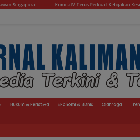
Komisi IV Terus Perkuat Kebijakan Kesejahteraan Rakyat
k
Hukum & Peristiwa
Ekonomi & Bisnis
Olahraga
Tre