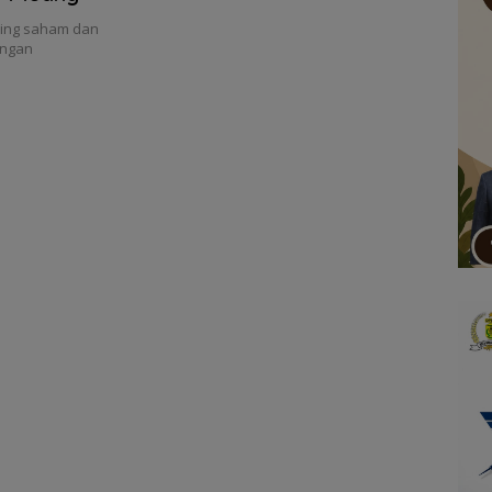
ding saham dan
engan