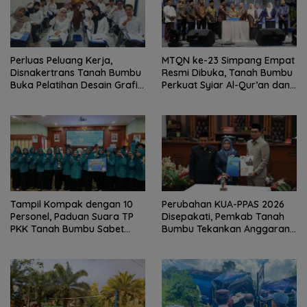
Perluas Peluang Kerja,
MTQN ke-23 Simpang Empat
Disnakertrans Tanah Bumbu
Resmi Dibuka, Tanah Bumbu
Buka Pelatihan Desain Grafis
Perkuat Syiar Al-Qur’an dan
dan Barbershop
Generasi Qurani
Tampil Kompak dengan 10
Perubahan KUA-PPAS 2026
Personel, Paduan Suara TP
Disepakati, Pemkab Tanah
PKK Tanah Bumbu Sabet
Bumbu Tekankan Anggaran
Juara II
Berbasis Kinerja