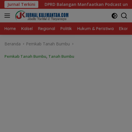
Langsung
angan Manfaatkan Podcast untuk Perluas Informasi dan Serap A
Jurnal Terkini
ke
konten
Home
Kalsel
Regional
Politik
Hukum & Peristiwa
Ekonom
Beranda
Pemkab Tanah Bumbu
Pemkab Tanah Bumbu
,
Tanah Bumbu