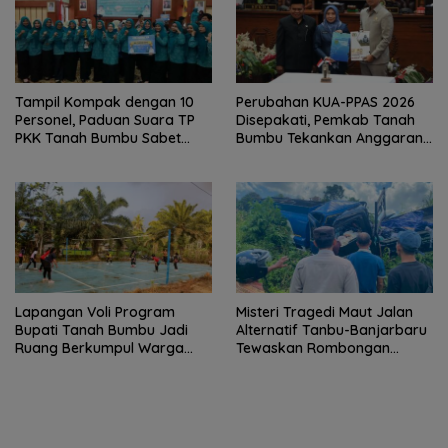
Tampil Kompak dengan 10
Perubahan KUA-PPAS 2026
Personel, Paduan Suara TP
Disepakati, Pemkab Tanah
PKK Tanah Bumbu Sabet
Bumbu Tekankan Anggaran
Juara II
Berbasis Kinerja
Lapangan Voli Program
Misteri Tragedi Maut Jalan
Bupati Tanah Bumbu Jadi
Alternatif Tanbu-Banjarbaru
Ruang Berkumpul Warga
Tewaskan Rombongan
Desa Madu Retno
Mahasiswa KKN