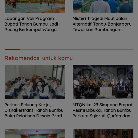
Lapangan Voli Program
Misteri Tragedi Maut Jalan
Bupati Tanah Bumbu Jadi
Alternatif Tanbu-Banjarbaru
Ruang Berkumpul Warga
Tewaskan Rombongan
Desa Madu Retno
Mahasiswa KKN
Rekomendasi untuk kamu
Perluas Peluang Kerja,
MTQN ke-23 Simpang Empat
Disnakertrans Tanah Bumbu
Resmi Dibuka, Tanah Bumbu
Buka Pelatihan Desain Grafis
Perkuat Syiar Al-Qur’an dan
dan Barbershop
Generasi Qurani