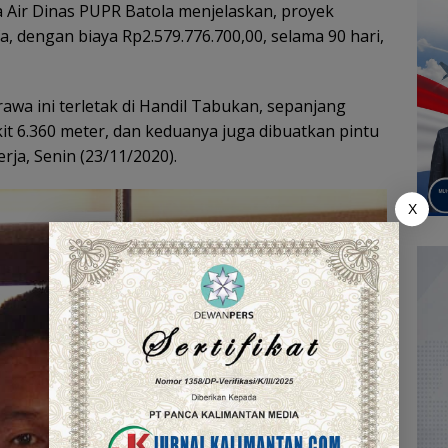
a Air Dinas PUPR Batola menjelaskan, proyek
fa, dengan biaya Rp2.579.776.700,00, selama 90 hari,
 rawa ini terletak di Handil Tabukan, sepanjang
kit 6.360 meter, dan keduanya juga dibuatkan pintu
rja, Senin (23/11/2020).
X