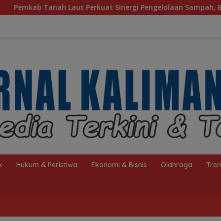
inergi Pengelolaan Sampah, Bupati Sambut Kunjungan Istri Me
k
Hukum & Peristiwa
Ekonomi & Bisnis
Olahraga
Tre