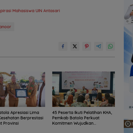
Aspirasi Mahasiswa UIN Antasari
hanoor
atola Apresiasi Lima
45 Peserta Ikuti Pelatihan KHA,
esehatan Berprestasi
Pemkab Batola Perkuat
t Provinsi
Komitmen Wujudkan
Kabupaten Layak Anak