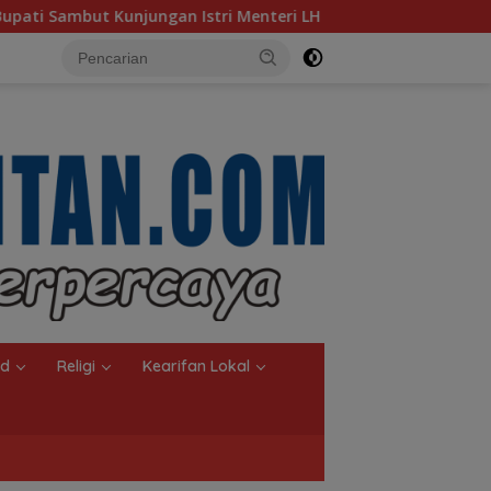
nteri LH
Sambut Ketua Komisi II DPR RI, Pemkot Banja
nd
Religi
Kearifan Lokal